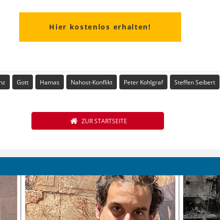
Hier kostenlos erhalten!
nz
Gott
Hamas
Nahost-Konflikt
Peter Kohlgraf
Steffen Seibert
ZUR STARTSEITE