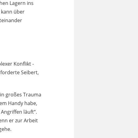
hen Lagern ins
n kann über
iteinander
exer Konflikt -
forderte Seibert,
ein großes Trauma
 dem Handy habe,
ngriffen läuft“.
nn er zur Arbeit
gehe.