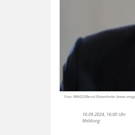
Foto: IMAGO/Bernd Elmenthaler (www.imago-im
10.09.2024, 16:00 Uhr
Meldung