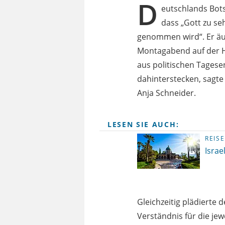
D
eutschlands Bots
dass „Gott zu seh
genommen wird“. Er äu
Montagabend auf der H
aus politischen Tages
dahinterstecken, sagt
Anja Schneider.
LESEN SIE AUCH:
REISE
Israe
Gleichzeitig plädierte
Verständnis für die jewe