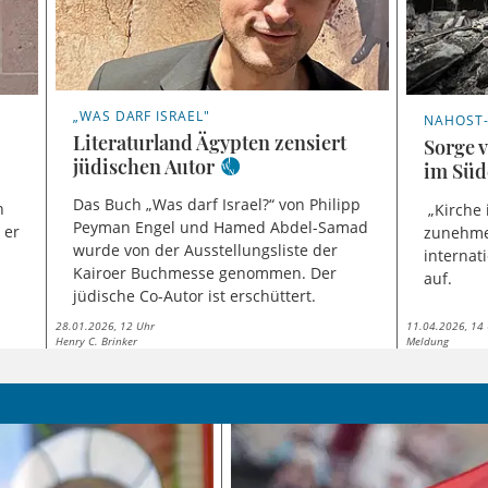
„WAS DARF ISRAEL"
NAHOST-
Literaturland Ägypten zensiert
Sorge 
jüdischen Autor
im Süd
Das Buch „Was darf Israel?“ von Philipp
n
„Kirche 
Peyman Engel und Hamed Abdel-Samad
 er
zunehme
wurde von der Ausstellungsliste der
internat
Kairoer Buchmesse genommen. Der
auf.
jüdische Co-Autor ist erschüttert.
28.01.2026, 12 Uhr
11.04.2026, 14
Henry C. Brinker
Meldung