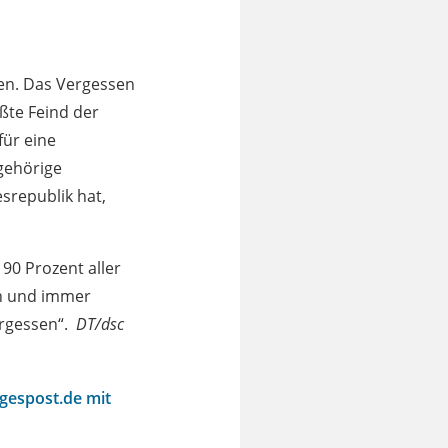
sen. Das Vergessen
ßte Feind der
für eine
gehörige
srepublik hat,
 90 Prozent aller
en und immer
ergessen“.
DT/dsc
agespost.de mit