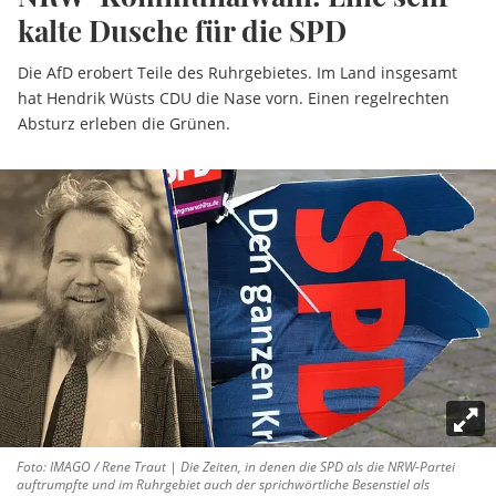
kalte Dusche für die SPD
Die AfD erobert Teile des Ruhrgebietes. Im Land insgesamt
hat Hendrik Wüsts CDU die Nase vorn. Einen regelrechten
Absturz erleben die Grünen.
Foto: IMAGO / Rene Traut | Die Zeiten, in denen die SPD als die NRW-Partei
auftrumpfte und im Ruhrgebiet auch der sprichwörtliche Besenstiel als