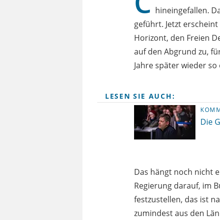
C
hineingefallen. D
geführt. Jetzt erschei
Horizont, den Freien D
auf den Abgrund zu, fü
Jahre später wieder so 
LESEN SIE AUCH:
KOMM
Die G
Das hängt noch nicht e
Regierung darauf, im 
festzustellen, das ist 
zumindest aus den Lä