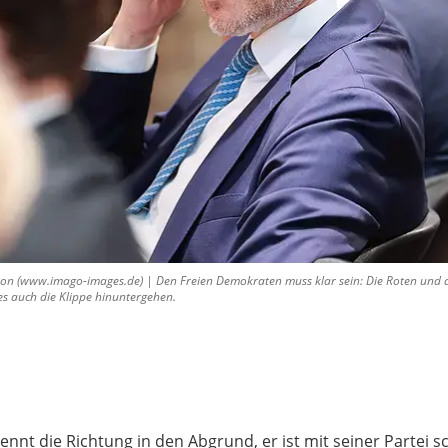
on (www.imago-images.de) | Den Freien Demokraten muss klar sein: Die Roten und di
es auch die Klippe hinuntergehen.
ennt die Richtung in den Abgrund, er ist mit seiner Partei 