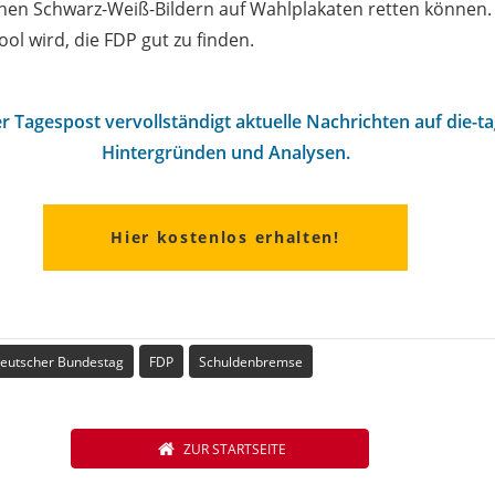
ishen Schwarz-Weiß-Bildern auf Wahlplakaten retten können.
ool wird, die FDP gut zu finden.
r Tagespost vervollständigt aktuelle Nachrichten auf die-t
Hintergründen und Analysen.
Hier kostenlos erhalten!
eutscher Bundestag
FDP
Schuldenbremse
ZUR STARTSEITE