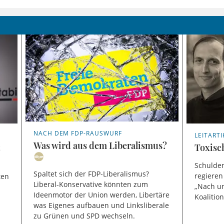
NACH DEM FDP-RAUSWURF
LEITARTI
Was wird aus dem Liberalismus?
t
Toxisc
Schulden
Spaltet sich der FDP-Liberalismus?
regiere
ten
Liberal-Konservative könnten zum
„Nach un
s
Ideenmotor der Union werden, Libertäre
Koalitio
was Eigenes aufbauen und Linksliberale
zu Grünen und SPD wechseln.