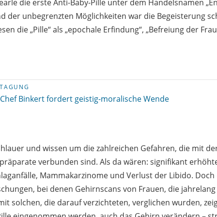
rle die erste Anti-Baby-Pille unter dem Handelsnamen „En
nd der unbegrenzten Möglichkeiten war die Begeisterung sc
en die „Pille“ als „epochale Erfindung“, „Befreiung der Fra
-TAGUNG
Chef Binkert fordert geistig-moralische Wende
schlauer und wissen um die zahlreichen Gefahren, die mit d
parate verbunden sind. Als da wären: signifikant erhöhte A
aganfälle, Mammakarzinome und Verlust der Libido. Doch d
schungen, bei denen Gehirnscans von Frauen, die jahrelang d
 solchen, die darauf verzichteten, verglichen wurden, zeig
Pille eingenommen werden, auch das Gehirn verändern – str