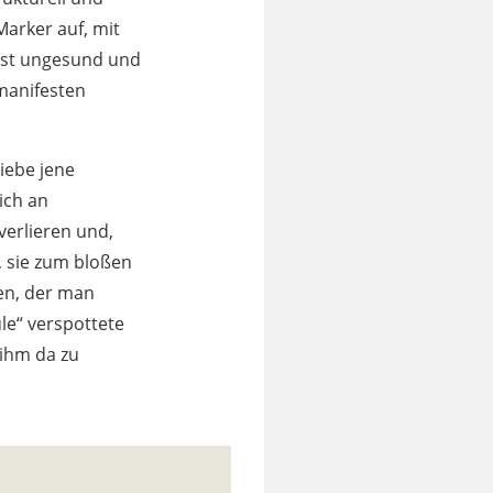
Marker auf, mit
 ist ungesund und
manifesten
iebe jene
ich an
verlieren und,
, sie zum bloßen
en, der man
le“ verspottete
 ihm da zu