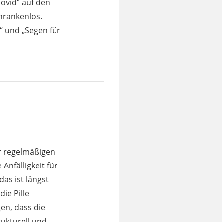
ovid“ auf den
hrankenlos.
u“ und „Segen für
er regelmäßigen
nfälligkeit für
as ist längst
ie Pille
en, dass die
ukturell und