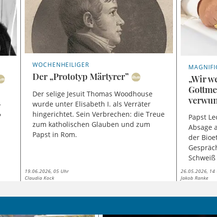
WOCHENHEILIGER
MAGNIFI
Der „Prototyp Märtyrer”
„Wir w
Gottme
Der selige Jesuit Thomas Woodhouse
verwun
wurde unter Elisabeth I. als Verräter
r
hingerichtet. Sein Verbrechen: die Treue
?
Papst Le
zum katholischen Glauben und zum
Absage 
Papst in Rom.
der Bioe
Gespräch
Schweiß 
19.06.2026, 05 Uhr
26.05.2026, 14
Claudia Kock
Jakob Ranke