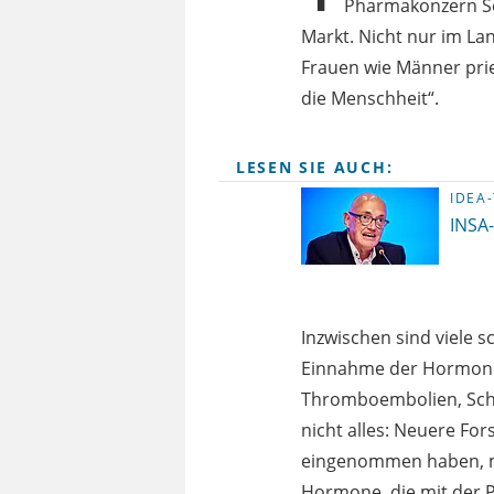
Pharmakonzern Sea
Markt. Nicht nur im La
Frauen wie Männer pries
die Menschheit“.
LESEN SIE AUCH:
IDEA
INSA-
Inzwischen sind viele 
Einnahme der Hormonprä
Thromboembolien, Schl
nicht alles: Neuere For
eingenommen haben, mit
Hormone, die mit der 