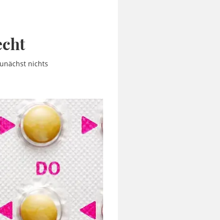
echt
zunächst nichts