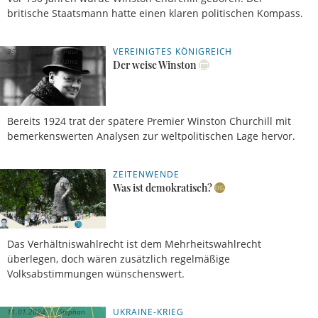
britische Staatsmann hatte einen klaren politischen Kompass.
VEREINIGTES KÖNIGREICH
25.09.2024,
Paul
07 Uhr
Dzino
Der weise Winston
Bereits 1924 trat der spätere Premier Winston Churchill mit
bemerkenswerten Analysen zur weltpolitischen Lage hervor.
ZEITENWENDE
28.07.2024,
Paul
05 Uhr
Dzino
Was ist demokratisch?
Das Verhältniswahlrecht ist dem Mehrheitswahlrecht
überlegen, doch wären zusätzlich regelmäßige
Volksabstimmungen wünschenswert.
UKRAINE-KRIEG
11.01.2024,
Stephan