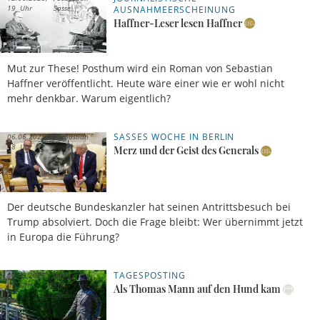
19 Uhr
Sasse
AUSNAHMEERSCHEINUNG
Haffner-Leser lesen Haffner
Mut zur These! Posthum wird ein Roman von Sebastian
Haffner veröffentlicht. Heute wäre einer wie er wohl nicht
mehr denkbar. Warum eigentlich?
SASSES WOCHE IN BERLIN
06.06.2025,
Sebastian
18 Uhr
Sasse
Merz und der Geist des Generals
Der deutsche Bundeskanzler hat seinen Antrittsbesuch bei
Trump absolviert. Doch die Frage bleibt: Wer übernimmt jetzt
in Europa die Führung?
TAGESPOSTING
09.05.2025,
Stefan
05 Uhr
Groß-
Als Thomas Mann auf den Hund kam
Lobkowicz