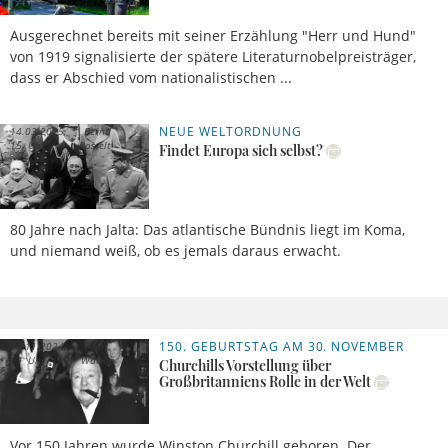
Ausgerechnet bereits mit seiner Erzählung "Herr und Hund"
von 1919 signalisierte der spätere Literaturnobelpreisträger,
dass er Abschied vom nationalistischen ...
NEUE WELTORDNUNG
14.03.2025,
Bernd
15 Uhr
Posselt
Findet Europa sich selbst?
80 Jahre nach Jalta: Das atlantische Bündnis liegt im Koma,
und niemand weiß, ob es jemals daraus erwacht.
150. GEBURTSTAG AM 30. NOVEMBER
29.11.2024,
Alan
19 Uhr
Watson
Churchills Vorstellung über
Großbritanniens Rolle in der Welt
Vor 150 Jahren wurde Winston Churchill geboren. Der