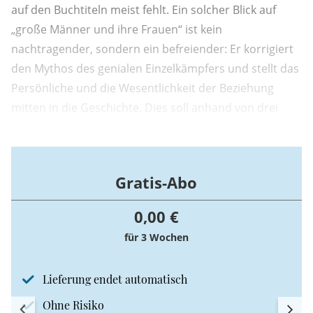
auf den Buchtiteln meist fehlt. Ein solcher Blick auf
„große Männer und ihre Frauen“ ist kein
nachtragender, sondern ein befreiender: Er korrigiert
den Mythos des genialen Einzelkämpfers und stellt das
Persönliche und die Wesentlichkeit der Beziehung
mitten in die Geschichte. Dies soll anhand von drei
sehr bekannten Männern und ihren im Allgemeinen
eher unbekannten – aber für sie und ihr Wirken
essenziellen – Frauen verdeutlicht werden: Viktor mit
Gratis-Abo
Tilly und ...
0,00 €
für 3 Wochen
Lieferung endet automatisch
Ohne Risiko