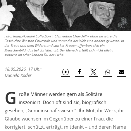
Foto: Imago/Gemini Collection | Clementine Churchill – ohne sie wäre die
Geschichte Winston Churchills und somit die der Welt eine andere gewesen. In
der Treue und dem Widerstand starker Frauen offenbart sich ein
Menschenbild, das tief christlich ist: Der Mensch erfüllt sich nicht allein,
sondern im schenkenden Du der Liebe.
18.05.2026, 17 Uhr
Daniela Köder
G
roße Männer werden gern als Solitäre
inszeniert. Doch oft sind sie, biografisch
gesehen, „Gemeinschaftswesen“: Ihr Mut, ihr Werk, ihr
Glaube wuchsen im Gegenüber zu einer Frau, die
korrigiert, schützt, erträgt, mitdenkt – und deren Name