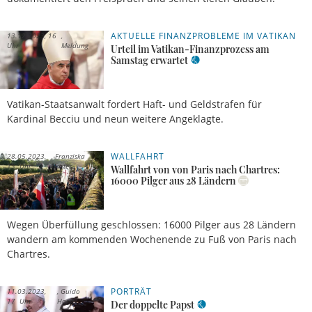
AKTUELLE FINANZPROBLEME IM VATIKAN
13.12.2023, 16
Uhr
Meldung
Urteil im Vatikan-Finanzprozess am
Samstag erwartet
Vatikan-Staatsanwalt fordert Haft- und Geldstrafen für
Kardinal Becciu und neun weitere Angeklagte.
WALLFAHRT
28.05.2023,
Franziska
13 Uhr
Harter
Wallfahrt von von Paris nach Chartres:
16000 Pilger aus 28 Ländern
Wegen Überfüllung geschlossen: 16000 Pilger aus 28 Ländern
wandern am kommenden Wochenende zu Fuß von Paris nach
Chartres.
PORTRÄT
11.03.2023,
Guido
17 Uhr
Horst
Der doppelte Papst