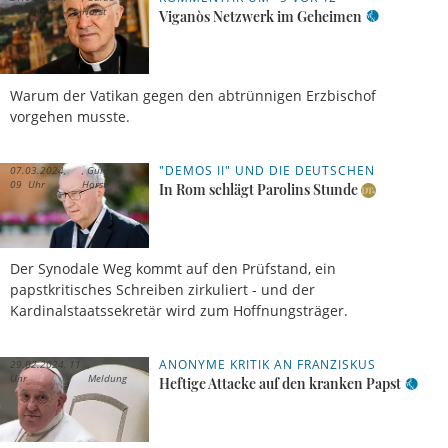
11 Uhr
Horst
Viganòs Netzwerk im Geheimen
Warum der Vatikan gegen den abtrünnigen Erzbischof
vorgehen musste.
"DEMOS II" UND DIE DEUTSCHEN
07.03.2024,
Guido
09 Uhr
Horst
In Rom schlägt Parolins Stunde
Der Synodale Weg kommt auf den Prüfstand, ein
papstkritisches Schreiben zirkuliert - und der
Kardinalstaatssekretär wird zum Hoffnungsträger.
ANONYME KRITIK AN FRANZISKUS
29.02.2024, 11
Uhr
Meldung
Heftige Attacke auf den kranken Papst