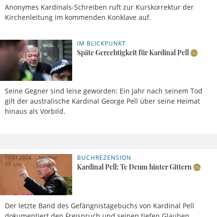
Anonymes Kardinals-Schreiben ruft zur Kurskorrektur der
Kirchenleitung im kommenden Konklave auf.
IM BLICKPUNKT
18.01.2024,
Regina
11 Uhr
Einig
Späte Gerechtigkeit für Kardinal Pell
Seine Gegner sind leise geworden: Ein Jahr nach seinem Tod
gilt der australische Kardinal George Pell über seine Heimat
hinaus als Vorbild.
BUCHREZENSION
17.01.2024,
Manfred
07 Uhr
Spieker
Kardinal Pell: Te Deum hinter Gittern
Der letzte Band des Gefängnistagebuchs von Kardinal Pell
dokumentiert den Freispruch und seinen tiefen Glauben.