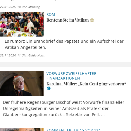
27.01.2025, 18 Uhr
Meldung
ROM
Rentennöte im Vatikan
Es rumort: Ein Brandbrief des Papstes und ein Aufschrei der
Vatikan-Angestellten.
29.11.2024, 11 Uhr
Guido Horst
VORWURF ZWEIFELHAFTER
02.08.2024, 06
Uhr
Meldung
FINANZAKTIONEN
Kardinal Müller: „Kein Cent ging verloren“
Der frühere Regensburger Bischof weist Vorwürfe finanzieller
Unregelmäßigkeiten in seiner Amtszeit als Präfekt der
Glaubenskongregation zurück – Sekretär von Pell: ...
KOMMENTAR UM "5 VOR 12"
21.06.2024,
Guido