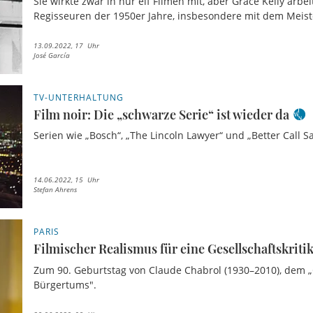
Sie wirkte zwar in nur elf Filmen mit, aber Grace Kelly arbe
Regisseuren der 1950er Jahre, insbesondere mit dem Meiste
13.09.2022, 17 Uhr
José García
TV-UNTERHALTUNG
Film noir: Die „schwarze Serie“ ist wieder da
Serien wie „Bosch“, „The Lincoln Lawyer“ und „Better Call Sa
14.06.2022, 15 Uhr
Stefan Ahrens
PARIS
Filmischer Realismus für eine Gesellschaftskriti
Zum 90. Geburtstag von Claude Chabrol (1930–2010), dem „
Bürgertums".