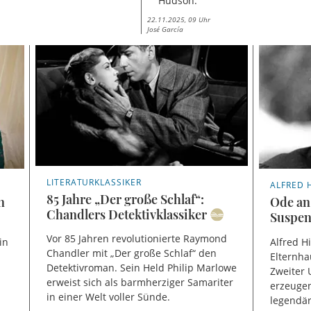
Hudson.
22.11.2025, 09 Uhr
José García
LITERATURKLASSIKER
ALFRED 
85 Jahre „Der große Schlaf“:
n
Ode an
Chandlers Detektivklassiker
Suspen
Vor 85 Jahren revolutionierte Raymond
in
Alfred H
Chandler mit „Der große Schlaf“ den
Elternha
Detektivroman. Sein Held Philip Marlowe
Zweiter
erweist sich als barmherziger Samariter
erzeugen
in einer Welt voller Sünde.
legendär