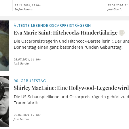
21.11.2024, 15 Uhr
13.08.2024, 11
Stefan Ahrens
José García
ÄLTESTE LEBENDE OSCARPREISTRÄGERIN
Eva Marie Saint: Hitchcocks Hundertjährige
Die Oscarpreisträgerin und Hitchcock-Darstellerin („Der uns
Donnerstag einen ganz besonderen runden Geburtstag.
03.07.2024, 14 Uhr
José García
90. GEBURTSTAG
Shirley MacLaine: Eine Hollywood-Legende wird
Die US-Schauspielikone und Oscarpreisträgerin gehört zu d
Traumfabrik.
23.04.2024, 19 Uhr
José García