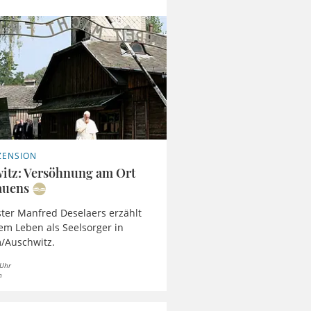
ZENSION
itz: Versöhnung am Ort
auens
ster Manfred Deselaers erzählt
em Leben als Seelsorger in
/Auschwitz.
 Uhr
n