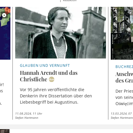
Redaktion
GLAUBEN UND VERNUNFT
BUCHRE
Hannah Arendt und das
Auschw
Christliche
des Gr
ir!
Vor 95 Jahren veröffentlichte die
us
Der Prie
Denkerin ihre Dissertation über den
von sein
Liebesbegriff bei Augustinus.
n.
Oświęcim
11.08.2024, 11 Uhr
13.03.2024, 07
Stefan Hartmann
Stefan Hartman