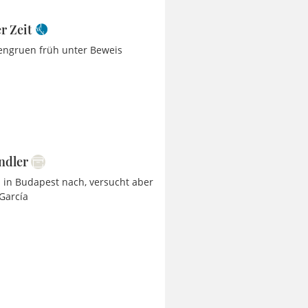
r Zeit
engruen früh unter Beweis
ndler
 in Budapest nach, versucht aber
 García