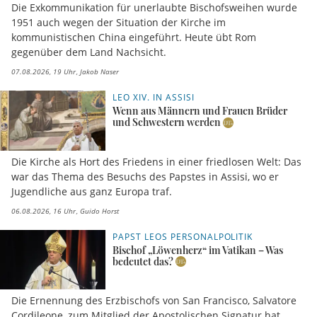
Die Exkommunikation für unerlaubte Bischofsweihen wurde
1951 auch wegen der Situation der Kirche im
kommunistischen China eingeführt. Heute übt Rom
gegenüber dem Land Nachsicht.
07.08.2026, 19 Uhr
Jakob Naser
LEO XIV. IN ASSISI
Wenn aus Männern und Frauen Brüder
und Schwestern werden
Die Kirche als Hort des Friedens in einer friedlosen Welt: Das
war das Thema des Besuchs des Papstes in Assisi, wo er
Jugendliche aus ganz Europa traf.
06.08.2026, 16 Uhr
Guido Horst
PAPST LEOS PERSONALPOLITIK
Bischof „Löwenherz“ im Vatikan – Was
bedeutet das?
Die Ernennung des Erzbischofs von San Francisco, Salvatore
Cordileone, zum Mitglied der Apostolischen Signatur hat