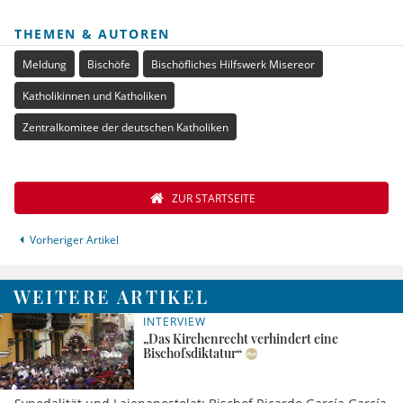
THEMEN & AUTOREN
Meldung
Bischöfe
Bischöfliches Hilfswerk Misereor
Katholikinnen und Katholiken
Zentralkomitee der deutschen Katholiken
ZUR STARTSEITE
Vorheriger Artikel
WEITERE ARTIKEL
INTERVIEW
„Das Kirchenrecht verhindert eine
Bischofsdiktatur“