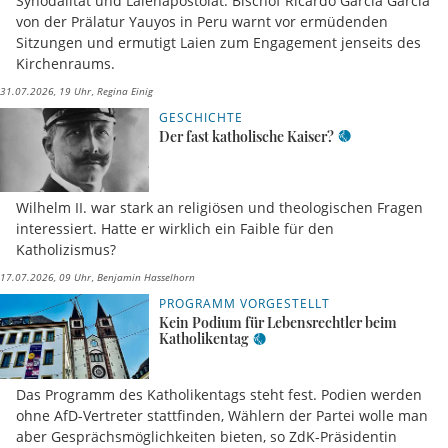
Synodalität und Laienapostolat: Bischof Ricardo García García
von der Prälatur Yauyos in Peru warnt vor ermüdenden
Sitzungen und ermutigt Laien zum Engagement jenseits des
Kirchenraums.
31.07.2026, 19 Uhr
Regina Einig
GESCHICHTE
Der fast katholische Kaiser?
Wilhelm II. war stark an religiösen und theologischen Fragen
interessiert. Hatte er wirklich ein Faible für den
Katholizismus?
17.07.2026, 09 Uhr
Benjamin Hasselhorn
PROGRAMM VORGESTELLT
Kein Podium für Lebensrechtler beim
Katholikentag
Das Programm des Katholikentags steht fest. Podien werden
ohne AfD-Vertreter stattfinden, Wählern der Partei wolle man
aber Gesprächsmöglichkeiten bieten, so ZdK-Präsidentin