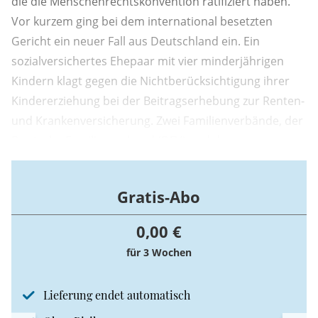
die die Menschenrechtskonvention ratifiziert haben.
Vor kurzem ging bei dem international besetzten
Gericht ein neuer Fall aus Deutschland ein. Ein
sozialversichertes Ehepaar mit vier minderjährigen
Kindern klagt gegen die Nichtberücksichtigung ihrer
Kindererziehung bei der Beitragserhebung zur Renten-
und Krankenversicherung. Zwei Familienverbände, der
Deutsche Familienverband (DFV) und der
Familienbund der Katholiken (FDK), unterstützen sie
dabei.
Gratis-Abo
0,00 €
für 3 Wochen
Lieferung endet automatisch