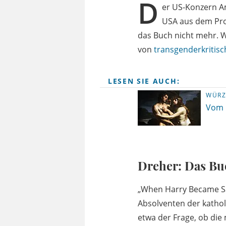
D
er US-Konzern A
USA aus dem Pr
das Buch nicht mehr. W
von
transgenderkritisc
LESEN SIE AUCH:
WÜR
Vom 
Dreher: Das Bu
„When Harry Became Sa
Absolventen der kathol
etwa der Frage, ob di