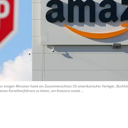
Vor einigen Monaten hatte ein Zusammenschluss US-amerikanischer Verleger, Buchhä
eines Kartellverfahrens zu bitten, um Amazons totale ...