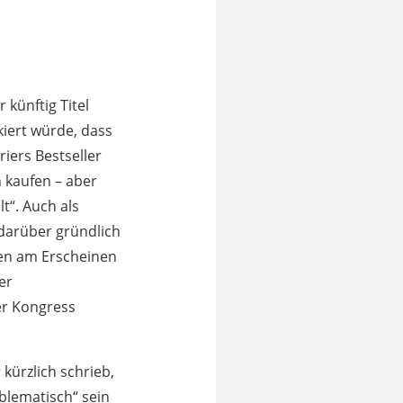
künftig Titel
kiert würde, dass
iers Bestseller
 kaufen – aber
lt“. Auch als
 darüber gründlich
en am Erscheinen
er
der Kongress
kürzlich schrieb,
blematisch“ sein