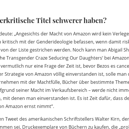
rkritische Titel schwerer haben?
eute: „Angesichts der Macht von Amazon wird kein Verleger 
ch kritisch mit der Genderideologie befassen, wenn damit ris
 von der Liste gestrichen werden. Noch kann man Abigail Shr
The Transgender Craze Seducing Our Daughters‘ bei Amazon
s vermutlich nur eine Frage der Zeit ist, bevor Bezos es cance
er Strategie von Amazon völlig einverstanden ist, solle man
rnehmen mit der Machtfülle, Bücher über bestimmte Them
ufgrund seiner Macht im Verkaufsbereich – werde nicht imm
 mit denen man einverstanden ist. Es ist Zeit dafür, dass 
 von Amazon ernst nimmt“.
n Tweet des amerikanischen Schriftstellers Walter Kirn, der 
kommen sei, Druckexemplare von Büchern zu kaufen, die „pro