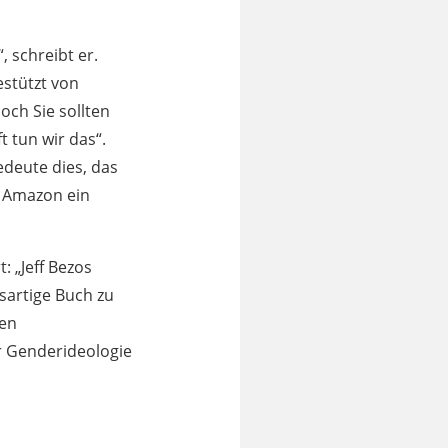
 schreibt er.
estützt von
och Sie sollten
 tun wir das“.
edeute dies, das
s Amazon ein
: „Jeff Bezos
ösartige Buch zu
den
er Genderideologie