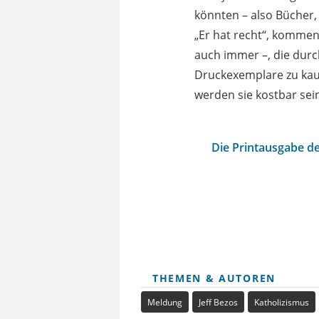
könnten – also Bücher,
„Er hat recht“, komment
auch immer –, die durc
Druckexemplare zu kaufe
werden sie kostbar sei
Die Printausgabe de
THEMEN & AUTOREN
Meldung
Jeff Bezos
Katholizismus