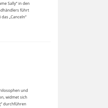
me Sally“ in den
dhändlers führt
i das „Canceln“
philosophen und
on, widmet sich
g“ durchführen