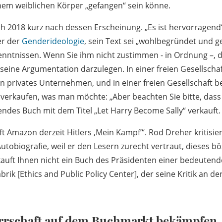
inem weiblichen Körper „gefangen“ sein könne.
h 2018 kurz nach dessen Erscheinung. „Es ist hervorragend“,
er der
Genderideologie
, sein Text sei „wohlbegründet und g
enntnissen. Wenn Sie ihm nicht zustimmen - in Ordnung –, d
eine Argumentation darzulegen. In einer freien Gesellschaft
in privates Unternehmen, und in einer freien Gesellschaft b
 verkaufen, was man möchte: „Aber beachten Sie bitte, das
des Buch mit dem Titel „Let Harry Become Sally“ verkauft.
 Amazon derzeit Hitlers ‚Mein Kampf‘“. Rod Dreher kritisiert
Autobiografie, weil er den Lesern zurecht vertraut, dieses b
kauft Ihnen nicht ein Buch des Präsidenten einer bedeuten
ik [Ethics and Public Policy Center], der seine Kritik an d
rrschaft auf dem Buchmarkt bekämpfen