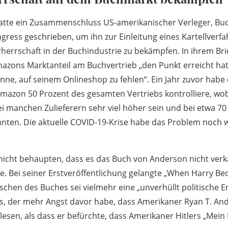
atte ein Zusammenschluss US-amerikanischer Verleger, Bu
ress geschrieben, um ihn zur Einleitung eines Kartellverfah
errschaft in der Buchindustrie zu bekämpfen. In ihrem Brie
mazons Marktanteil am Buchvertrieb „den Punkt erreicht hat
önne, auf seinem Onlineshop zu fehlen“. Ein Jahr zuvor habe
Amazon 50 Prozent des gesamten Vertriebs kontrolliere, wob
ei manchen Zulieferern sehr viel höher sein und bei etwa 70
nnten. Die aktuelle COVID-19-Krise habe das Problem noch w
icht behaupten, dass es das Buch von Anderson nicht verk
e. Bei seiner Erstveröffentlichung gelangte „When Harry Bec
öschen des Buches sei vielmehr eine „unverhüllt politische 
s, der mehr Angst davor habe, dass Amerikaner Ryan T. An
lesen, als dass er befürchte, dass Amerikaner Hitlers „Mein