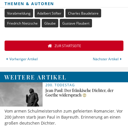
THEMEN & AUTOREN
Vorabmeldung
Adalbert Stifter
Charles Baudelaire
Friedrich Nietzsche
Glaube
Gustave Flaubert
ZUR STARTSEITE
Vorheriger Artikel
Nächster Artikel
WEITERE ARTIKEL
200. TODESTAG
Jean Paul: Der fränkische Dichter, der
Goethe widersprach
Vom armen Schulmeistersohn zum gefeierten Romancier. Vor
200 Jahren starb Jean Paul in Bayreuth. Erinnerung an einen
großen deutschen Dichter.