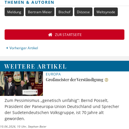
THEMEN & AUTOREN
Meldung
Bertram Meier
Bischof
Diözese
Weltsynode
ZUR STARTSEITE
Vorheriger Artikel
WEITERE ARTIKEL
EUROPA
Großmeister der Verständigung
Zum Pessimismus „genetisch unfähig“: Bernd Posselt,
Präsident der Paneuropa-Union Deutschland und Sprecher
der Sudetendeutschen Volksgruppe, ist 70 Jahre alt
geworden.
10.06.2026, 10 Uhr
Stephan Baier