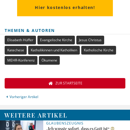
Hier kostenlos erhalten!
THEMEN & AUTOREN
Elisabeth Hüffer
Evangelische Kirche
Jesus Christus
Katechese
Katholikinnen und Katholiken
Katholische Kirche
MEHR-Konferenz
Ökumene
ZUR STARTSEITE
Vorheriger Artikel
WEITERE ARTIKEL
GLAUBENSZEUGNIS
„Ich wusste sofort, dass es Gott ist“