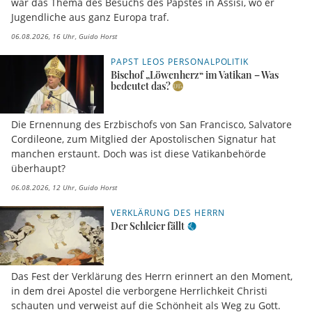
war das Thema des Besuchs des Papstes in Assisi, wo er
Jugendliche aus ganz Europa traf.
06.08.2026, 16 Uhr
Guido Horst
PAPST LEOS PERSONALPOLITIK
Bischof „Löwenherz“ im Vatikan – Was
bedeutet das?
Die Ernennung des Erzbischofs von San Francisco, Salvatore
Cordileone, zum Mitglied der Apostolischen Signatur hat
manchen erstaunt. Doch was ist diese Vatikanbehörde
überhaupt?
06.08.2026, 12 Uhr
Guido Horst
VERKLÄRUNG DES HERRN
Der Schleier fällt
Das Fest der Verklärung des Herrn erinnert an den Moment,
in dem drei Apostel die verborgene Herrlichkeit Christi
schauten und verweist auf die Schönheit als Weg zu Gott.