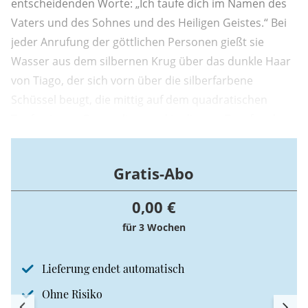
entscheidenden Worte: „Ich taufe dich im Namen des
Vaters und des Sohnes und des Heiligen Geistes.“ Bei
jeder Anrufung der göttlichen Personen gießt sie
Wasser aus dem silbernen Krug über das dunkle Haar
von Tiago, der sich vorn über die silberfarbene
Schüssel beugt, die mittig auf dem quadratischen
Taufstein aus Bronze liegt und in die nun Tropfen des
frisch geweihten Osterwassers fallen. „Amen“,
murmeln einige der 17 Familienmitglieder unsicher,
Gratis-Abo
die zum Teil aus Portugal ...
0,00 €
für 3 Wochen
Lieferung endet automatisch
Ohne Risiko