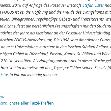
tudents) 2018 auf Anfrage des Passauer Bischofs
Stefan Oster
nac
n FOCUS ist es, die Hoffnung und die Freude des Evangeliums mit
teilen. Bibelgruppen, regelmäßige Gebets- und Freizeitevents, wie
nd nicht zuletzt die persönlichen Freundschaften mit den Student
ächst vier Jahre als Missionar an der Passauer Universität tätig
opäischen FOCUS-Niederlassung. Die 1998 vom Amerikaner Curtis
 an acht Universitäten vertreten: in den irischen Städten Belfast,
higen Gebiet in Düsseldorf, Passau, Krems, St. Pölten und Wien
n 210 Universitäten. Als Hauptorganisator der in dieser Woche ge
 Harrison im Interview mit der „Tagespost“ über seinen Einsatz fü
ristus
in Europa lebendig machen.
INN
ördlichste aller Taizé-Treffen