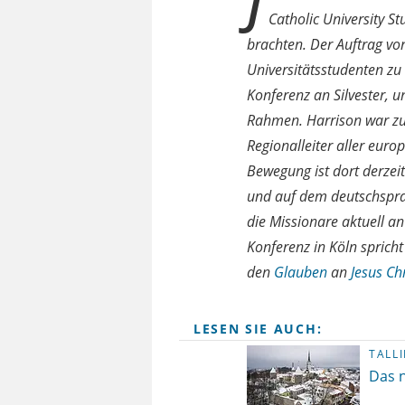
J
Catholic University S
brachten. Der Auftrag vo
Universitätsstudenten zu 
Konferenz an Silvester, u
Rahmen. Harrison war zun
Regionalleiter aller eur
Bewegung ist dort derzeit
und auf dem deutschsprac
die Missionare aktuell a
Konferenz in Köln spricht
den
Glauben
an
Jesus Ch
LESEN SIE AUCH:
TALL
Das n