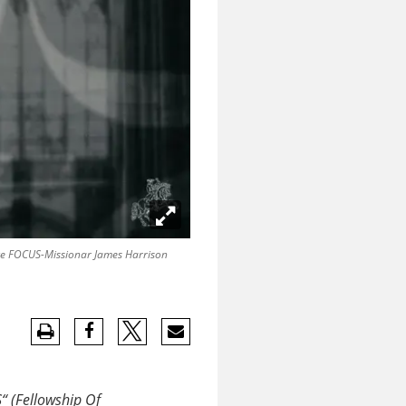
hte FOCUS-Missionar James Harrison
“ (Fellowship Of