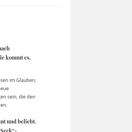
 nach
Wie kommt es,
hsen im Glauben,
neue
en sein, die den
uen.
nt und beliebt.
„Seek“-