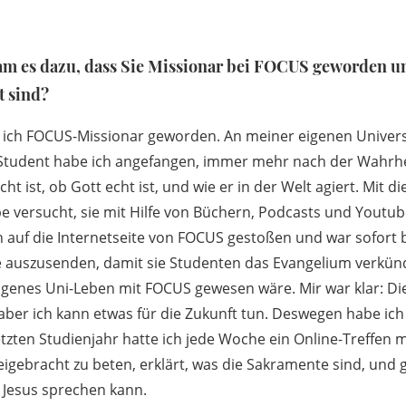
am es dazu, dass Sie Missionar bei FOCUS geworden un
t sind?
n ich FOCUS-Missionar geworden. An meiner eigenen Univers
 Student habe ich angefangen, immer mehr nach der Wahrhei
ht ist, ob Gott echt ist, und wie er in der Welt agiert. Mit 
abe versucht, sie mit Hilfe von Büchern, Podcasts und Youtu
h auf die Internetseite von FOCUS gestoßen und war sofort 
 auszusenden, damit sie Studenten das Evangelium verkünd
igenes Uni-Leben mit FOCUS gewesen wäre. Mir war klar: D
 aber ich kann etwas für die Zukunft tun. Deswegen habe ic
tzten Studienjahr hatte ich jede Woche ein Online-Treffen 
eigebracht zu beten, erklärt, was die Sakramente sind, und g
Jesus sprechen kann.