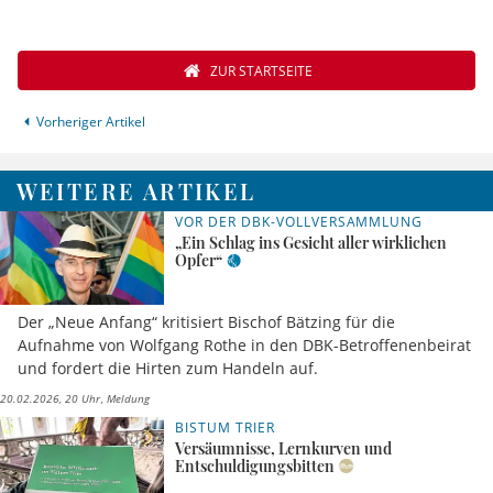
ZUR STARTSEITE
Vorheriger Artikel
WEITERE ARTIKEL
VOR DER DBK-VOLLVERSAMMLUNG
„Ein Schlag ins Gesicht aller wirklichen
Opfer“
Der „Neue Anfang“ kritisiert Bischof Bätzing für die
Aufnahme von Wolfgang Rothe in den DBK-Betroffenenbeirat
und fordert die Hirten zum Handeln auf.
20.02.2026, 20 Uhr
Meldung
BISTUM TRIER
Versäumnisse, Lernkurven und
Entschuldigungsbitten