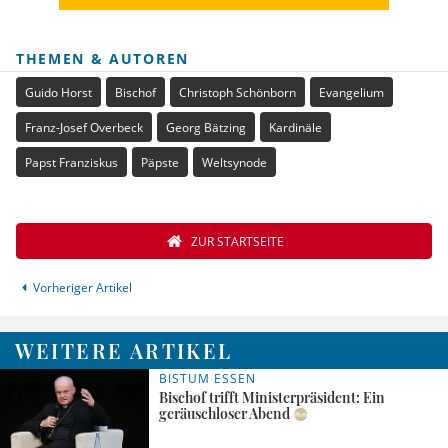
THEMEN & AUTOREN
Guido Horst
Bischof
Christoph Schönborn
Evangelium
Franz-Josef Overbeck
Georg Bätzing
Kardinäle
Papst Franziskus
Päpste
Weltsynode
ZUR STARTSEITE
Vorheriger Artikel
WEITERE ARTIKEL
BISTUM ESSEN
Bischof trifft Ministerpräsident: Ein
geräuschloser Abend