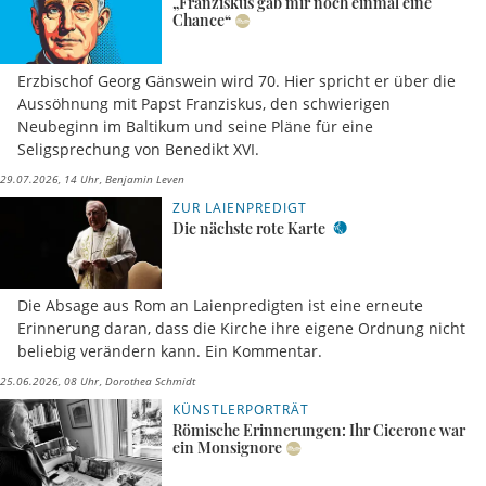
„Franziskus gab mir noch einmal eine
Chance“
Erzbischof Georg Gänswein wird 70. Hier spricht er über die
Aussöhnung mit Papst Franziskus, den schwierigen
Neubeginn im Baltikum und seine Pläne für eine
Seligsprechung von Benedikt XVI.
29.07.2026, 14 Uhr
Benjamin Leven
ZUR LAIENPREDIGT
Die nächste rote Karte
Die Absage aus Rom an Laienpredigten ist eine erneute
Erinnerung daran, dass die Kirche ihre eigene Ordnung nicht
beliebig verändern kann. Ein Kommentar.
25.06.2026, 08 Uhr
Dorothea Schmidt
KÜNSTLERPORTRÄT
Römische Erinnerungen: Ihr Cicerone war
ein Monsignore