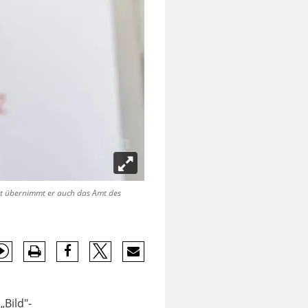
zt übernimmt er auch das Amt des
Bild"-