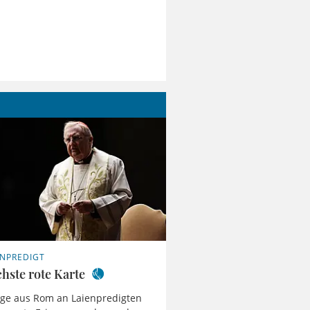
ENPREDIGT
chste rote Karte
age aus Rom an Laienpredigten