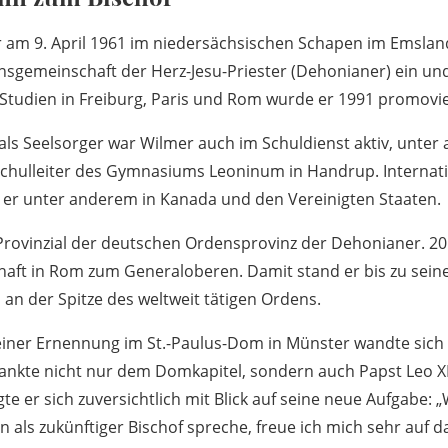
am 9. April 1961 im niedersächsischen Schapen im Emsland
nsgemeinschaft der Herz-Jesu-Priester (Dehonianer) ein u
 Studien in Freiburg, Paris und Rom wurde er 1991 promovi
 als Seelsorger war Wilmer auch im Schuldienst aktiv, unter
Schulleiter des Gymnasiums Leoninum in Handrup. Internat
er unter anderem in Kanada und den Vereinigten Staaten.
Provinzial der deutschen Ordensprovinz der Dehonianer. 20
aft in Rom zum Generaloberen. Damit stand er bis zu sei
 an der Spitze des weltweit tätigen Ordens.
einer Ernennung im St.-Paulus-Dom in Münster wandte sich
dankte nicht nur dem Domkapitel, sondern auch Papst Leo XIV
gte er sich zuversichtlich mit Blick auf seine neue Aufgabe:
n als zukünftiger Bischof spreche, freue ich mich sehr auf