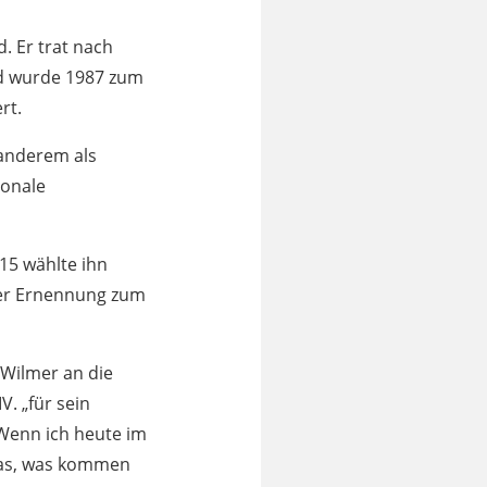
. Er trat nach
nd wurde 1987 zum
ert.
 anderem als
ionale
15 wählte ihn
ner Ernennung zum
 Wilmer an die
. „für sein
 „Wenn ich heute im
 das, was kommen