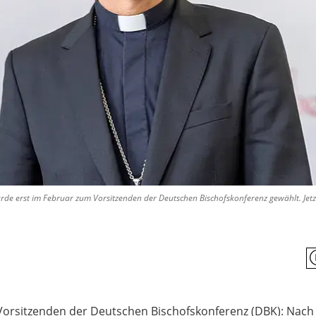
de erst im Februar zum Vorsitzenden der Deutschen Bischofskonferenz gewählt. Jet
orsitzenden der Deutschen Bischofskonferenz (DBK): Nach „