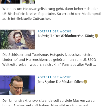
Wenn es um Neuevangelisierung geht, dann beherrscht der
US-Bischof ein breites Repertoire. So erreicht der Medienprofi
auch intellektuelle Gottsucher.
PORTRÄT DER WOCHE
15.07.2025,
Stefan
20 Uhr
Ahrens
Ludwig II.: Der Weltkulturerbe-König
Die Schlösser und Tourismus-Hotspots Neuschwanstein,
Linderhof und Herrenchiemsee gehören nun zum UNESCO-
Weltkulturerbe – wodurch sich „Kini"-Fans aus aller Welt ...
PORTRÄT DER WOCHE
20.06.2025,
Sebastian
09 Uhr
Sasse
Jens Spahn: Die Masken fallen
Der Unionsfraktionsvorsitzende soll zu viele Masken zu zu
hohen Preisen gekauft haben. Nun gibt er sich betont