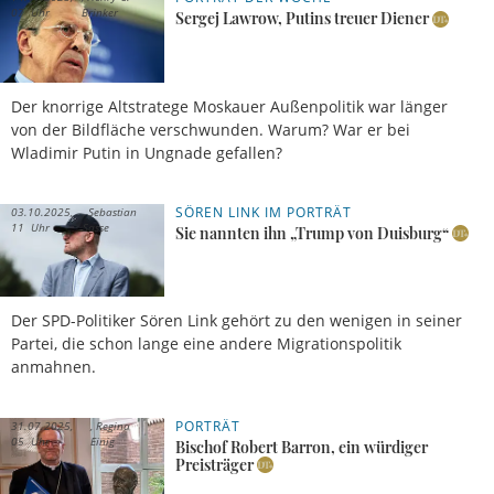
07 Uhr
Brinker
Sergej Lawrow, Putins treuer Diener
Der knorrige Altstratege Moskauer Außenpolitik war länger
von der Bildfläche verschwunden. Warum? War er bei
Wladimir Putin in Ungnade gefallen?
SÖREN LINK IM PORTRÄT
03.10.2025,
Sebastian
11 Uhr
Sasse
Sie nannten ihn „Trump von Duisburg“
Der SPD-Politiker Sören Link gehört zu den wenigen in seiner
Partei, die schon lange eine andere Migrationspolitik
anmahnen.
PORTRÄT
31.07.2025,
Regina
05 Uhr
Einig
Bischof Robert Barron, ein würdiger
Preisträger