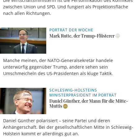
Die Wirtschaftsministerin ist die Personifikation des Konfliktes
zwischen Union und SPD. Und fungiert als Projektionsfläche
nach allen Richtungen.
PORTRÄT DER WOCHE
29.01.2026,
Stephan
13 Uhr
Baier
Mark Rutte, der Trump-Flüsterer
Manche meinen, der NATO-Generalsekretär handele
unterwürfig gegenüber Trump, andere sehen sein
Umschmeicheln des US-Präsidenten als kluge Taktik.
SCHLESWIG-HOLSTEINS
21.01.2026,
Sebastian
21 Uhr
Sasse
MINISTERPRÄSIDENT IM PORTRÄT
Daniel Günther, der Mann für die Mitte-
Muttis
Daniel Günther polarisiert – seine Partei und deren
Anhängerschaft. Bei der gesellschaftlichen Mitte in Schleswig-
Holstein kommt er allerdings gut an.