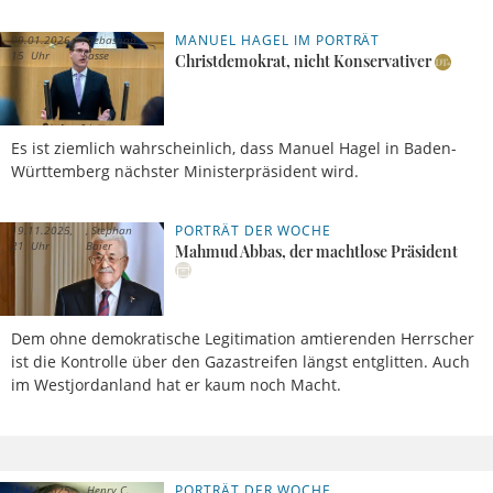
MANUEL HAGEL IM PORTRÄT
09.01.2026,
Sebastian
15 Uhr
Sasse
Christdemokrat, nicht Konservativer
Es ist ziemlich wahrscheinlich, dass Manuel Hagel in Baden-
Württemberg nächster Ministerpräsident wird.
PORTRÄT DER WOCHE
19.11.2025,
Stephan
21 Uhr
Baier
Mahmud Abbas, der machtlose Präsident
Dem ohne demokratische Legitimation amtierenden Herrscher
ist die Kontrolle über den Gazastreifen längst entglitten. Auch
im Westjordanland hat er kaum noch Macht.
PORTRÄT DER WOCHE
14.11.2025,
Henry C.