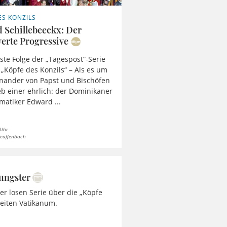
ES KONZILS
 Schillebeeckx: Der
erte Progressive
ste Folge der „Tagespost“-Serie
 „Köpfe des Konzils“ – Als es um
nander von Papst und Bischöfen
ieb einer ehrlich: der Dominikaner
atiker Edward ...
 Uhr
Teuffenbach
oungster
er losen Serie über die „Köpfe
weiten Vatikanum.