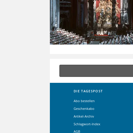
DIE TAGESPOST
Abo bestellen
Geschenkabo
Artikel-Archiv
Schlagwort-Index
AGB