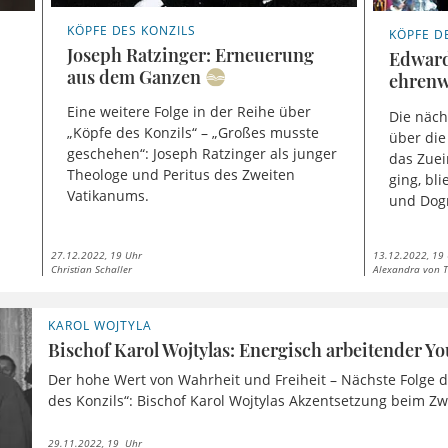
KÖPFE DES KONZILS
KÖPFE D
Joseph Ratzinger: Erneuerung
Edward
aus dem Ganzen
ehrenw
Eine weitere Folge in der Reihe über
Die näch
„Köpfe des Konzils“ – „Großes musste
über die
geschehen“: Joseph Ratzinger als junger
das Zuei
Theologe und Peritus des Zweiten
ging, bl
Vatikanums.
und Dogm
27.12.2022, 19 Uhr
13.12.2022, 19
Christian Schaller
Alexandra von 
KAROL WOJTYLA
Bischof Karol Wojtylas: Energisch arbeitender Y
Der hohe Wert von Wahrheit und Freiheit – Nächste Folge d
des Konzils“: Bischof Karol Wojtylas Akzentsetzung beim Z
29.11.2022, 19 Uhr