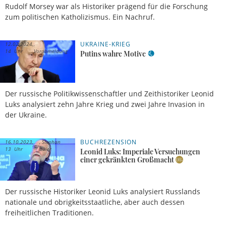
Rudolf Morsey war als Historiker prägend für die Forschung
zum politischen Katholizismus. Ein Nachruf.
UKRAINE-KRIEG
12.02.2024,
14 Uhr
Vorabmeldung
Putins wahre Motive
Der russische Politikwissenschaftler und Zeithistoriker Leonid
Luks analysiert zehn Jahre Krieg und zwei Jahre Invasion in
der Ukraine.
BUCHREZENSION
16.10.2023,
Stephan
13 Uhr
Baier
Leonid Luks: Imperiale Versuchungen
einer gekränkten Großmacht
Der russische Historiker Leonid Luks analysiert Russlands
nationale und obrigkeitsstaatliche, aber auch dessen
freiheitlichen Traditionen.