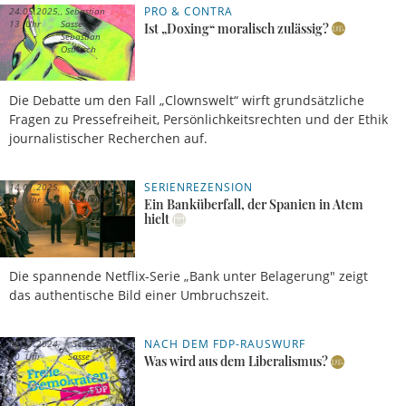
PRO & CONTRA
24.05.2025,
Sebastian
13 Uhr
Sasse
Ist „Doxing“ moralisch zulässig?
Sebastian
Ostritsch
Die Debatte um den Fall „Clownswelt“ wirft grundsätzliche
Fragen zu Pressefreiheit, Persönlichkeitsrechten und der Ethik
journalistischer Recherchen auf.
SERIENREZENSION
14.01.2025,
José
11 Uhr
García
Ein Banküberfall, der Spanien in Atem
hielt
Die spannende Netflix-Serie „Bank unter Belagerung" zeigt
das authentische Bild einer Umbruchszeit.
NACH DEM FDP-RAUSWURF
09.11.2024,
Sebastian
10 Uhr
Sasse
Was wird aus dem Liberalismus?