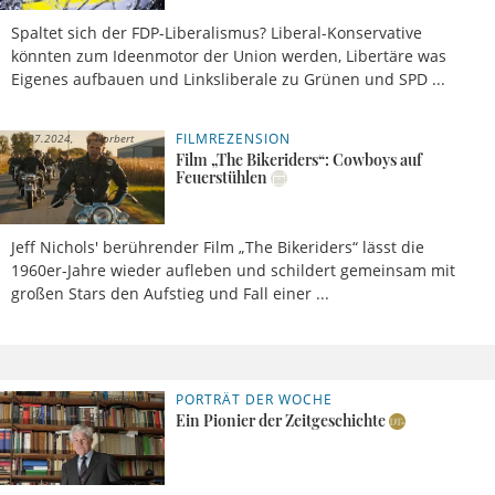
Spaltet sich der FDP-Liberalismus? Liberal-Konservative
könnten zum Ideenmotor der Union werden, Libertäre was
Eigenes aufbauen und Linksliberale zu Grünen und SPD ...
FILMREZENSION
02.07.2024,
Norbert
15 Uhr
Fink
Film „The Bikeriders“: Cowboys auf
Feuerstühlen
Jeff Nichols' berührender Film „The Bikeriders“ lässt die
1960er-Jahre wieder aufleben und schildert gemeinsam mit
großen Stars den Aufstieg und Fall einer ...
PORTRÄT DER WOCHE
02.06.2024,
Sebastian
09 Uhr
Sasse
Ein Pionier der Zeitgeschichte