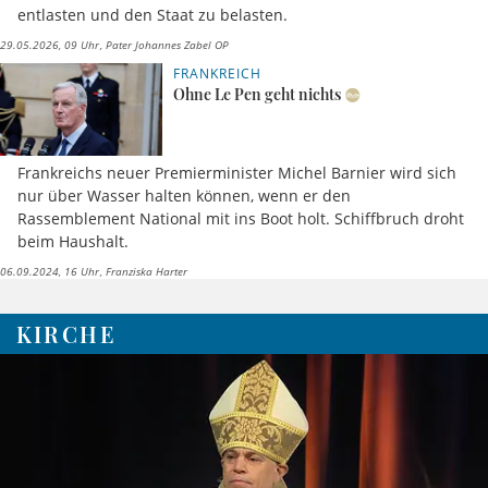
entlasten und den Staat zu belasten.
29.05.2026, 09 Uhr
Pater Johannes Zabel OP
FRANKREICH
Ohne Le Pen geht nichts
Frankreichs neuer Premierminister Michel Barnier wird sich
nur über Wasser halten können, wenn er den
Rassemblement National mit ins Boot holt. Schiffbruch droht
beim Haushalt.
06.09.2024, 16 Uhr
Franziska Harter
KIRCHE