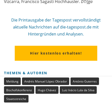
Vizcarra, Francisco Sagasti Hochhausler.
DT/jga
Die Printausgabe der Tagespost vervollständigt
aktuelle Nachrichten auf die-tagespost.de mit
Hintergründen und Analysen.
Hier kostenlos erhalten!
THEMEN & AUTOREN
Meldung
Andrés Manuel López Obrador
António Guterres
Bischofskonferenz
Hugo Chávez
Luiz Inácio Lula da Silva
Staatsstreiche