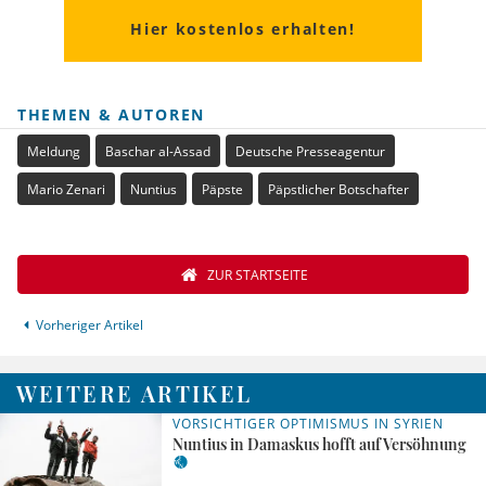
Hier kostenlos erhalten!
THEMEN & AUTOREN
Meldung
Baschar al-Assad
Deutsche Presseagentur
Mario Zenari
Nuntius
Päpste
Päpstlicher Botschafter
ZUR STARTSEITE
Vorheriger Artikel
WEITERE ARTIKEL
VORSICHTIGER OPTIMISMUS IN SYRIEN
Nuntius in Damaskus hofft auf Versöhnung