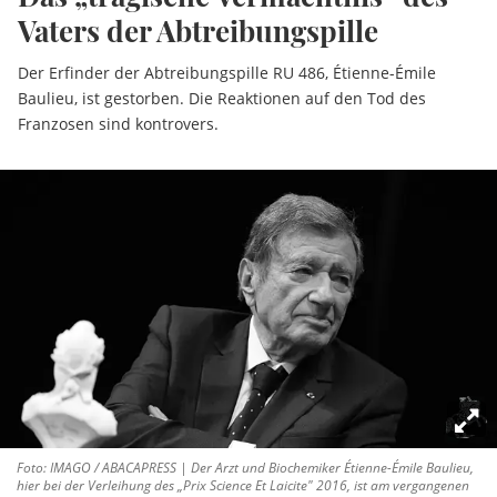
Vaters der Abtreibungspille
Der Erfinder der Abtreibungspille RU 486, Étienne-Émile
Baulieu, ist gestorben. Die Reaktionen auf den Tod des
Franzosen sind kontrovers.
Foto: IMAGO / ABACAPRESS | Der Arzt und Biochemiker Étienne-Émile Baulieu,
hier bei der Verleihung des „Prix Science Et Laicite" 2016, ist am vergangenen