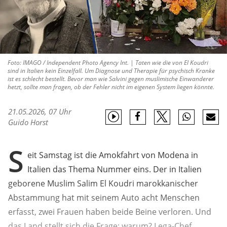
Foto: IMAGO / Independent Photo Agency Int. | Taten wie die von El Koudri
sind in Italien kein Einzelfall. Um Diagnose und Therapie für psychisch Kranke
ist es schlecht bestellt. Bevor man wie Salvini gegen muslimische Einwanderer
hetzt, sollte man fragen, ob der Fehler nicht im eigenen System liegen könnte.
21.05.2026, 07 Uhr
Guido Horst
S
eit Samstag ist die Amokfahrt von Modena in
Italien das Thema Nummer eins. Der in Italien
geborene Muslim Salim El Koudri marokkanischer
Abstammung hat mit seinem Auto acht Menschen
erfasst, zwei Frauen haben beide Beine verloren. Und
das Land stellt sich die Frage: warum? Lega-Chef