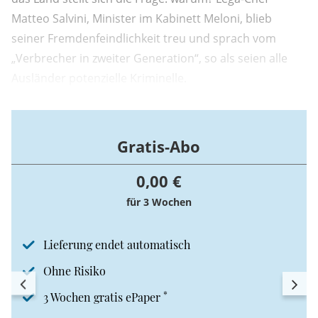
Matteo Salvini, Minister im Kabinett Meloni, blieb
seiner Fremdenfeindlichkeit treu und sprach vom
„Verbrecher in zweiter Generation“, so als seien alle
Ausländer potenzielle Kriminelle.
Gratis-Abo
0,00 €
für 3 Wochen
Lieferung endet automatisch
Ohne Risiko
*
3 Wochen gratis ePaper