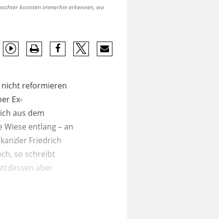
obachter konnten immerhin erkennen, wo
 nicht reformieren
ner Ex-
sich aus dem
 Wiese entlang – an
kanzler Friedrich
ch, so schreibt
attdessen aber