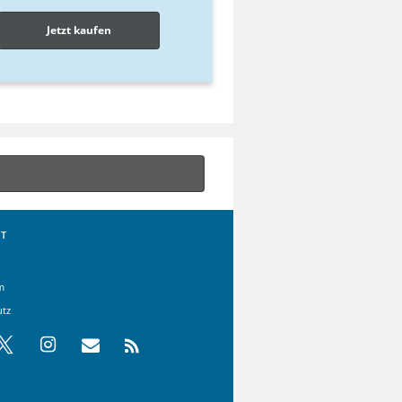
Jetzt kaufen
T
m
utz