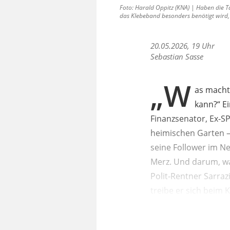
Foto: Harald Oppitz (KNA) | Haben die 
das Klebeband besonders benötigt wird,
20.05.2026, 19 Uhr
Sebastian Sasse
„W
as macht
kann?“ Ei
Finanzsenator, Ex-S
heimischen Garten –
seine Follower im Ne
Merz. Und darum, was
Polit-Rentner Sarra
treibe er sich beim