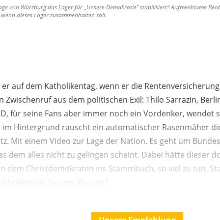
Tage von Würzburg das Lager für „Unsere Demokratie“ stabilisiert? Aufmerksame Be
 wenn dieses Lager zusammenhalten soll.
 er auf dem Katholikentag, wenn er die Rentenversicherung
n Zwischenruf aus dem politischen Exil: Thilo Sarrazin, Berli
PD, für seine Fans aber immer noch ein Vordenker, wendet 
 im Hintergrund rauscht ein automatischer Rasenmäher die
tz. Mit einem Video zur Lage der Nation. Es geht um Bundes
 dem alles nicht zu gelingen scheint. Dabei hätte dieser do
zin dem Christdemokraten ins Stammbuch, so viel zu tun. St
 Katholikentag herum. Warum?