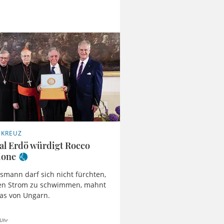
NKREUZ
al Erdö würdigt Rocco
ione
tsmann darf sich nicht fürchten,
en Strom zu schwimmen, mahnt
as von Ungarn.
 Uhr