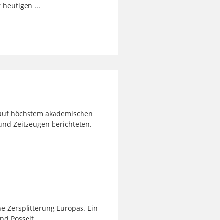
heutigen ...
t auf höchstem akademischen
und Zeitzeugen berichteten.
he Zersplitterung Europas. Ein
nd Posselt.