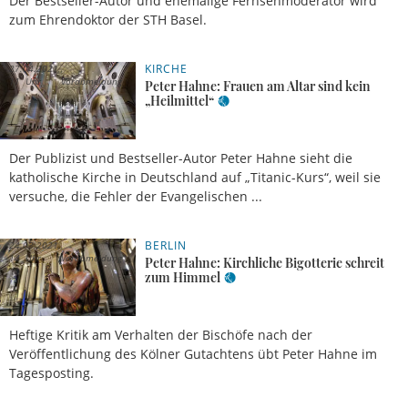
Der Bestseller-Autor und ehemalige Fernsehmoderator wird
zum Ehrendoktor der STH Basel.
KIRCHE
27.04.2021,
11 Uhr
Vorabmeldung
Peter Hahne: Frauen am Altar sind kein
„Heilmittel“
Der Publizist und Bestseller-Autor Peter Hahne sieht die
katholische Kirche in Deutschland auf „Titanic-Kurs“, weil sie
versuche, die Fehler der Evangelischen ...
BERLIN
24.03.2021,
14 Uhr
Vorabmeldung
Peter Hahne: Kirchliche Bigotterie schreit
zum Himmel
Heftige Kritik am Verhalten der Bischöfe nach der
Veröffentlichung des Kölner Gutachtens übt Peter Hahne im
Tagesposting.