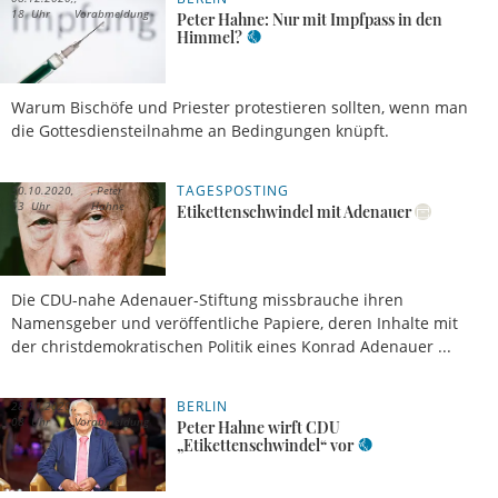
18 Uhr
Vorabmeldung
Peter Hahne: Nur mit Impfpass in den
Himmel?
Warum Bischöfe und Priester protestieren sollten, wenn man
die Gottesdiensteilnahme an Bedingungen knüpft.
TAGESPOSTING
30.10.2020,
Peter
13 Uhr
Hahne
Etikettenschwindel mit Adenauer
Die CDU-nahe Adenauer-Stiftung missbrauche ihren
Namensgeber und veröffentliche Papiere, deren Inhalte mit
der christdemokratischen Politik eines Konrad Adenauer ...
BERLIN
28.10.2020,
08 Uhr
Vorabmeldung
Peter Hahne wirft CDU
„Etikettenschwindel“ vor