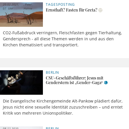
TAGESPOSTING
20.02.2021,
Peter
07 Uhr
Hahne
Ernsthaft? Fasten für Greta?
CO2-Fußabdruck verringern, Fleischfasten gegen Tierhaltung,
Gendersprech - all diese Themen werden in und aus den
Kirchen thematisiert und transportiert.
BERLIN
14.12.2020, 09
Uhr
Meldung
CSU-Geschäftsführer: Jesus mit
Genderstern ist „Gender-Gaga“
Die Evangelische Kirchengemeinde Alt-Pankow plädiert dafür,
Jesus nicht eine sexuelle Identität zuzuschreiben – und erntet
Kritik von mehreren Unionspolitiker.
BERLIN
08.12.2020,