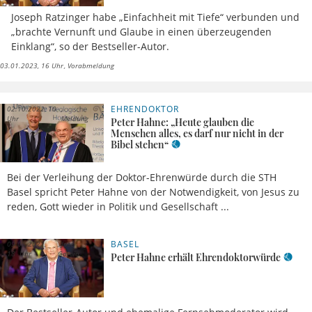
Joseph Ratzinger habe „Einfachheit mit Tiefe“ verbunden und
„brachte Vernunft und Glaube in einen überzeugenden
Einklang“, so der Bestseller-Autor.
03.01.2023, 16 Uhr
Vorabmeldung
EHRENDOKTOR
02.10.2022, 10
Uhr
Meldung
Peter Hahne: „Heute glauben die
Menschen alles, es darf nur nicht in der
Bibel stehen“
Bei der Verleihung der Doktor-Ehrenwürde durch die STH
Basel spricht Peter Hahne von der Notwendigkeit, von Jesus zu
reden, Gott wieder in Politik und Gesellschaft ...
BASEL
09.08.2022,
José
18 Uhr
García
Peter Hahne erhält Ehrendoktorwürde