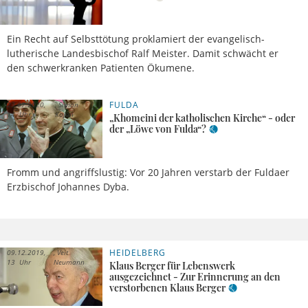
Ein Recht auf Selbsttötung proklamiert der evangelisch-
lutherische Landesbischof Ralf Meister. Damit schwächt er
den schwerkranken Patienten Ökumene.
FULDA
23.07.2020,
Simon
14 Uhr
Kajan
„Khomeini der katholischen Kirche“ - oder
der „Löwe von Fulda“?
Fromm und angriffslustig: Vor 20 Jahren verstarb der Fuldaer
Erzbischof Johannes Dyba.
HEIDELBERG
09.12.2019,
Veit
13 Uhr
Neumann
Klaus Berger für Lebenswerk
ausgezeichnet - Zur Erinnerung an den
verstorbenen Klaus Berger