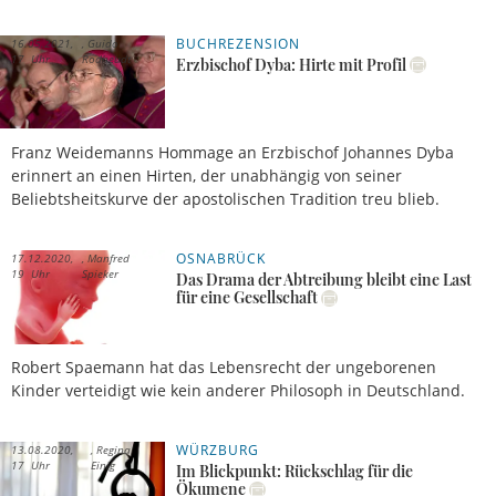
BUCHREZENSION
16.05.2021,
Guido
17 Uhr
Rodheudt
Erzbischof Dyba: Hirte mit Profil
Franz Weidemanns Hommage an Erzbischof Johannes Dyba
erinnert an einen Hirten, der unabhängig von seiner
Beliebtsheitskurve der apostolischen Tradition treu blieb.
OSNABRÜCK
17.12.2020,
Manfred
19 Uhr
Spieker
Das Drama der Abtreibung bleibt eine Last
für eine Gesellschaft
Robert Spaemann hat das Lebensrecht der ungeborenen
Kinder verteidigt wie kein anderer Philosoph in Deutschland.
WÜRZBURG
13.08.2020,
Regina
17 Uhr
Einig
Im Blickpunkt: Rückschlag für die
Ökumene