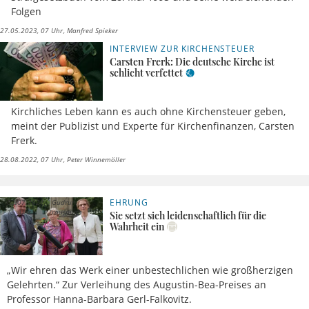
Folgen
27.05.2023, 07 Uhr
Manfred Spieker
INTERVIEW ZUR KIRCHENSTEUER
Carsten Frerk: Die deutsche Kirche ist
schlicht verfettet
Kirchliches Leben kann es auch ohne Kirchensteuer geben,
meint der Publizist und Experte für Kirchenfinanzen, Carsten
Frerk.
28.08.2022, 07 Uhr
Peter Winnemöller
EHRUNG
02.07.2021,
Gudrun
15 Uhr
Trausmuth
Sie setzt sich leidenschaftlich für die
Wahrheit ein
„Wir ehren das Werk einer unbestechlichen wie großherzigen
Gelehrten.“ Zur Verleihung des Augustin-Bea-Preises an
Professor Hanna-Barbara Gerl-Falkovitz.