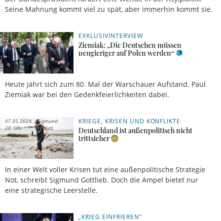
Seine Mahnung kommt viel zu spät, aber immerhin kommt sie.
EXKLUSIVINTERVIEW
01.08.2024,
Sebastian
18 Uhr
Sasse
Ziemiak: „Die Deutschen müssen
neugieriger auf Polen werden“
Heute jährt sich zum 80. Mal der Warschauer Aufstand. Paul
Ziemiak war bei den Gedenkfeierlichkeiten dabei.
KRIEGE, KRISEN UND KONFLIKTE
07.05.2024,
Sigmund
20 Uhr
Gottlieb
Deutschland ist außenpolitisch nicht
trittsicher
In einer Welt voller Krisen tut eine außenpolitische Strategie
Not, schreibt Sigmund Gottlieb. Doch die Ampel bietet nur
eine strategische Leerstelle.
„KRIEG EINFRIEREN“
29.03.2024,
Sebastian