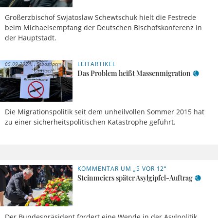
Großerzbischof Swjatoslaw Schewtschuk hielt die Festrede
beim Michaelsempfang der Deutschen Bischofskonferenz in
der Hauptstadt.
LEITARTIKEL
05.09.2024,
Sebastian
07 Uhr
Ostritsch
Das Problem heißt Massenmigration
Die Migrationspolitik seit dem unheilvollen Sommer 2015 hat
zu einer sicherheitspolitischen Katastrophe geführt.
KOMMENTAR UM „5 VOR 12“
03.09.2024,
Sebastian
11 Uhr
Sasse
Steinmeiers später Asylgipfel-Auftrag
Der Bundespräsident fordert eine Wende in der Asylpolitik.