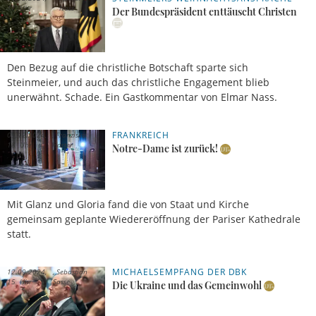
17 Uhr
Nass
Der Bundespräsident enttäuscht Christen
Den Bezug auf die christliche Botschaft sparte sich
Steinmeier, und auch das christliche Engagement blieb
unerwähnt. Schade. Ein Gastkommentar von Elmar Nass.
FRANKREICH
09.12.2024,
Franziska
18 Uhr
Harter
Notre-Dame ist zurück!
Mit Glanz und Gloria fand die von Staat und Kirche
gemeinsam geplante Wiedereröffnung der Pariser Kathedrale
statt.
MICHAELSEMPFANG DER DBK
12.09.2024,
Sebastian
15 Uhr
Sasse
Die Ukraine und das Gemeinwohl