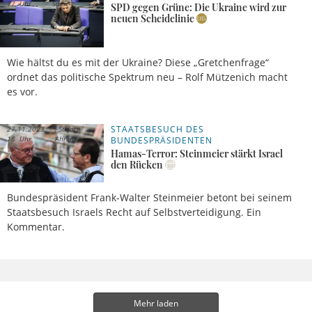
17 Uhr
Sasse
SPD gegen Grüne: Die Ukraine wird zur
neuen Scheidelinie
Wie hältst du es mit der Ukraine? Diese „Gretchenfrage“
ordnet das politische Spektrum neu – Rolf Mützenich macht
es vor.
STAATSBESUCH DES
27.11.2023,
Stefan
18 Uhr
Ahrens
BUNDESPRÄSIDENTEN
Hamas-Terror: Steinmeier stärkt Israel
den Rücken
Bundespräsident Frank-Walter Steinmeier betont bei seinem
Staatsbesuch Israels Recht auf Selbstverteidigung. Ein
Kommentar.
Mehr laden