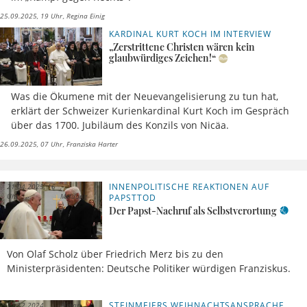
25.09.2025, 19 Uhr
Regina Einig
KARDINAL KURT KOCH IM INTERVIEW
„Zerstrittene Christen wären kein
glaubwürdiges Zeichen!“
Was die Ökumene mit der Neuevangelisierung zu tun hat,
erklärt der Schweizer Kurienkardinal Kurt Koch im Gespräch
über das 1700. Jubiläum des Konzils von Nicäa.
26.09.2025, 07 Uhr
Franziska Harter
INNENPOLITISCHE REAKTIONEN AUF
21.04.2025, 16
Uhr
Meldung
PAPSTTOD
Der Papst-Nachruf als Selbstverortung
Von Olaf Scholz über Friedrich Merz bis zu den
Ministerpräsidenten: Deutsche Politiker würdigen Franziskus.
STEINMEIERS WEIHNACHTSANSPRACHE
30.12.2024,
Elmar