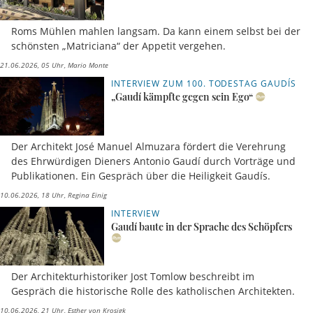
Roms Mühlen mahlen langsam. Da kann einem selbst bei der
schönsten „Matriciana“ der Appetit vergehen.
21.06.2026, 05 Uhr
Mario Monte
INTERVIEW ZUM 100. TODESTAG GAUDÍS
„Gaudí kämpfte gegen sein Ego“
Der Architekt José Manuel Almuzara fördert die Verehrung
des Ehrwürdigen Dieners Antonio Gaudí durch Vorträge und
Publikationen. Ein Gespräch über die Heiligkeit Gaudís.
10.06.2026, 18 Uhr
Regina Einig
INTERVIEW
Gaudí baute in der Sprache des Schöpfers
Der Architekturhistoriker Jost Tomlow beschreibt im
Gespräch die historische Rolle des katholischen Architekten.
10.06.2026, 21 Uhr
Esther von Krosigk