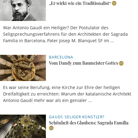
07 Uhr
Einig
„Er wirkt wie ein Traditionalist“
War Antonio Gaudí ein Heiliger? Der Postulator des
Seligsprechungsverfahrens für den Architekten der Sagrada
Familia in Barcelona, Pater Josep M. Blanquet SF im ...
BARCELONA
31.05.2026,
Esther von
09 Uhr
Krosigk
Vom Dandy zum Baumeister Gottes
Es war seine Berufung, eine Kirche zur Ehre der heiligen
Dreifaltigkeit zu erreichten: Warum der katalanische Architekt
Antonio Gaudí mehr war als ein genialer ...
GAUDÍ: SELIGER KÜNSTLER?
24.05.2026,
Kathrin
17 Uhr
Benz
Schönheit des Glaubens: Sagrada Família