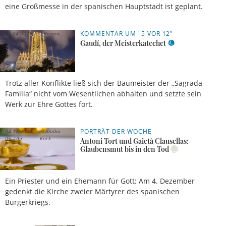
eine Großmesse in der spanischen Hauptstadt ist geplant.
KOMMENTAR UM "5 VOR 12"
15.04.2025,
Regina
11 Uhr
Einig
Gaudí, der Meisterkatechet
Trotz aller Konflikte ließ sich der Baumeister der „Sagrada
Familia“ nicht vom Wesentlichen abhalten und setzte sein
Werk zur Ehre Gottes fort.
PORTRÄT DER WOCHE
04.12.2024,
Claudia
05 Uhr
Kock
Antoni Tort und Gaietà Clausellas:
Glaubensmut bis in den Tod
Ein Priester und ein Ehemann für Gott: Am 4. Dezember
gedenkt die Kirche zweier Märtyrer des spanischen
Bürgerkriegs.