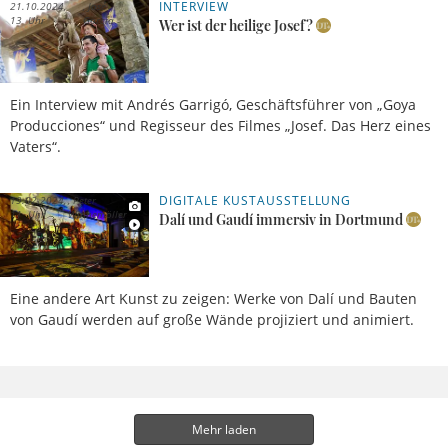
INTERVIEW
21.10.2024,
José
13 Uhr
García
Wer ist der heilige Josef?
Ein Interview mit Andrés Garrigó, Geschäftsführer von „Goya
Producciones“ und Regisseur des Filmes „Josef. Das Herz eines
Vaters“.
DIGITALE KUSTAUSSTELLUNG
19.02.2024,
Peter
11 Uhr
Winnemöller
Dalí und Gaudí immersiv in Dortmund
Eine andere Art Kunst zu zeigen: Werke von Dalí und Bauten
von Gaudí werden auf große Wände projiziert und animiert.
Mehr laden