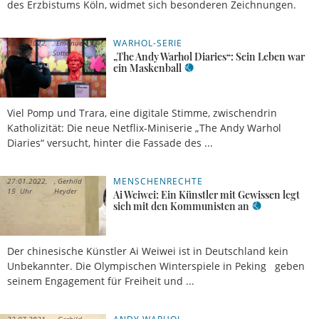
des Erzbistums Köln, widmet sich besonderen Zeichnungen.
WARHOL-SERIE
19.04.2022,
Emanuela
15 Uhr
Sutter
„The Andy Warhol Diaries“: Sein Leben war
ein Maskenball
Viel Pomp und Trara, eine digitale Stimme, zwischendrin
Katholizität: Die neue Netflix-Miniserie „The Andy Warhol
Diaries“ versucht, hinter die Fassade des ...
MENSCHENRECHTE
27.01.2022,
Gerhild
15 Uhr
Heyder
Ai Weiwei: Ein Künstler mit Gewissen legt
sich mit den Kommunisten an
Der chinesische Künstler Ai Weiwei ist in Deutschland kein
Unbekannter. Die Olympischen Winterspiele in Peking geben
seinem Engagement für Freiheit und ...