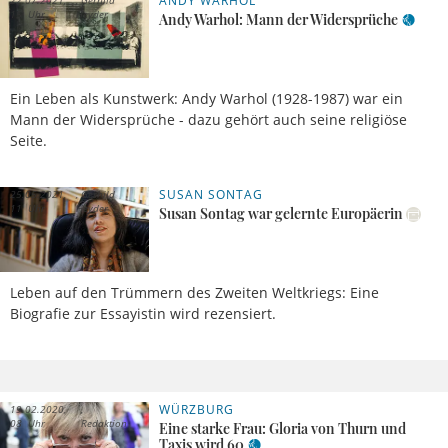
ANDY WARHOL
22.07.2021,
Gerhild
15 Uhr
Heyder
Andy Warhol: Mann der Widersprüche
Ein Leben als Kunstwerk: Andy Warhol (1928-1987) war ein
Mann der Widersprüche - dazu gehört auch seine religiöse
Seite.
SUSAN SONTAG
25.05.2021,
Gerhild
11 Uhr
Heyder
Susan Sontag war gelernte Europäerin
Leben auf den Trümmern des Zweiten Weltkriegs: Eine
Biografie zur Essayistin wird rezensiert.
WÜRZBURG
19.02.2020,
08 Uhr
Redaktion
Eine starke Frau: Gloria von Thurn und
Taxis wird 60