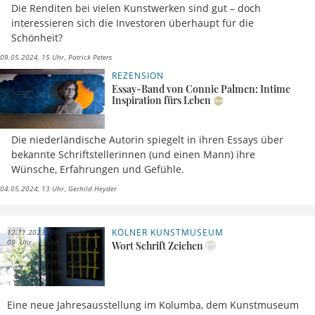
Die Renditen bei vielen Kunstwerken sind gut – doch
interessieren sich die Investoren überhaupt für die
Schönheit?
09.05.2024, 15 Uhr
Patrick Peters
REZENSION
Essay-Band von Connie Palmen: Intime
Inspiration fürs Leben
Die niederländische Autorin spiegelt in ihren Essays über
bekannte Schriftstellerinnen (und einen Mann) ihre
Wünsche, Erfahrungen und Gefühle.
04.05.2024, 13 Uhr
Gerhild Heyder
KÖLNER KUNSTMUSEUM
12.11.2023,
Constantin
09 Uhr
von
Wort Schrift Zeichen
Hoensbroech
Ulrike von
Hoensbroech
Eine neue Jahresausstellung im Kolumba, dem Kunstmuseum