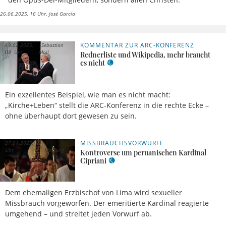
26.06.2025, 16 Uhr
José García
KOMMENTAR ZUR ARC-KONFERENZ
19.02.2025,
Sebastian
08 Uhr
Moll
Rednerliste und Wikipedia, mehr braucht
es nicht
Ein exzellentes Beispiel, wie man es nicht macht:
„Kirche+Leben“ stellt die ARC-Konferenz in die rechte Ecke –
ohne überhaupt dort gewesen zu sein.
MISSBRAUCHSVORWÜRFE
27.01.2025, 18
Uhr
Meldung
Kontroverse um peruanischen Kardinal
Cipriani
Dem ehemaligen Erzbischof von Lima wird sexueller
Missbrauch vorgeworfen. Der emeritierte Kardinal reagierte
umgehend – und streitet jeden Vorwurf ab.