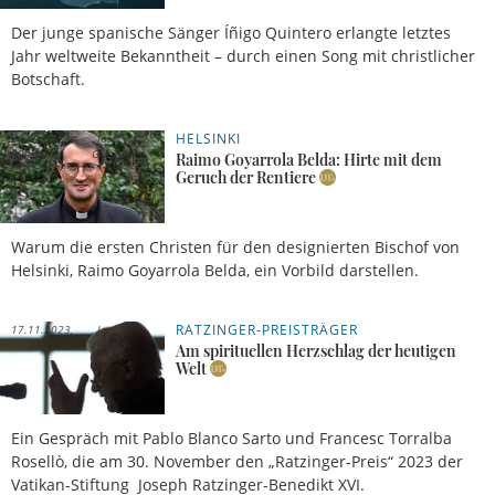
Der junge spanische Sänger Íñigo Quintero erlangte letztes
Jahr weltweite Bekanntheit – durch einen Song mit christlicher
Botschaft.
HELSINKI
26.11.2023,
José
09 Uhr
García
Raimo Goyarrola Belda: Hirte mit dem
Geruch der Rentiere
Warum die ersten Christen für den designierten Bischof von
Helsinki, Raimo Goyarrola Belda, ein Vorbild darstellen.
RATZINGER-PREISTRÄGER
17.11.2023,
José
11 Uhr
García
Am spirituellen Herzschlag der heutigen
Welt
Ein Gespräch mit Pablo Blanco Sarto und Francesc Torralba
Rosellò, die am 30. November den „Ratzinger-Preis“ 2023 der
Vatikan-Stiftung Joseph Ratzinger-Benedikt XVI.