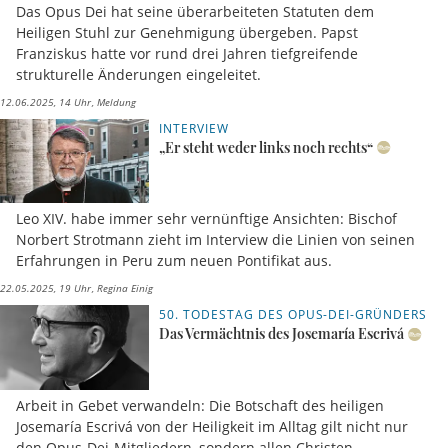
Das Opus Dei hat seine überarbeiteten Statuten dem
Heiligen Stuhl zur Genehmigung übergeben. Papst
Franziskus hatte vor rund drei Jahren tiefgreifende
strukturelle Änderungen eingeleitet.
12.06.2025, 14 Uhr
Meldung
INTERVIEW
„Er steht weder links noch rechts“
Leo XIV. habe immer sehr vernünftige Ansichten: Bischof
Norbert Strotmann zieht im Interview die Linien von seinen
Erfahrungen in Peru zum neuen Pontifikat aus.
22.05.2025, 19 Uhr
Regina Einig
50. TODESTAG DES OPUS-DEI-GRÜNDERS
Das Vermächtnis des Josemaría Escrivá
Arbeit in Gebet verwandeln: Die Botschaft des heiligen
Josemaría Escrivá von der Heiligkeit im Alltag gilt nicht nur
den Opus-Dei-Mitgliedern, sondern allen Christen.