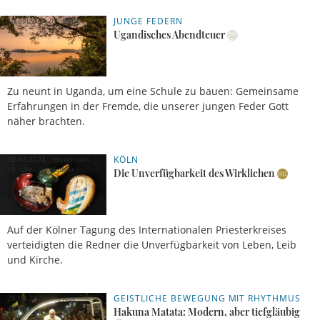
JUNGE FEDERN
10.09.2024, 07 Uhr
Ugandisches Abendteuer
Zu neunt in Uganda, um eine Schule zu bauen: Gemeinsame
Erfahrungen in der Fremde, die unserer jungen Feder Gott
näher brachten.
KÖLN
30.08.2024,
Maximilian
13 Uhr
Mattner
Die Unverfügbarkeit des Wirklichen
Auf der Kölner Tagung des Internationalen Priesterkreises
verteidigten die Redner die Unverfügbarkeit von Leben, Leib
und Kirche.
GEISTLICHE BEWEGUNG MIT RHYTHMUS
29.06.2024,
José
19 Uhr
García
Hakuna Matata: Modern, aber tiefgläubig