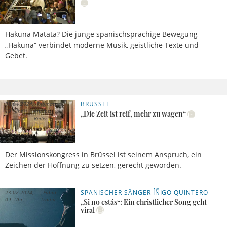
Hakuna Matata? Die junge spanischsprachige Bewegung
„Hakuna“ verbindet moderne Musik, geistliche Texte und
Gebet.
BRÜSSEL
08.04.2024,
Thomas
19 Uhr
Philipp
„Die Zeit ist reif, mehr zu wagen“
Reiter
Der Missionskongress in Brüssel ist seinem Anspruch, ein
Zeichen der Hoffnung zu setzen, gerecht geworden.
SPANISCHER SÄNGER ÍÑIGO QUINTERO
23.02.2024,
Fabio
09 Uhr
Traina
„Si no estás“: Ein christlicher Song geht
viral