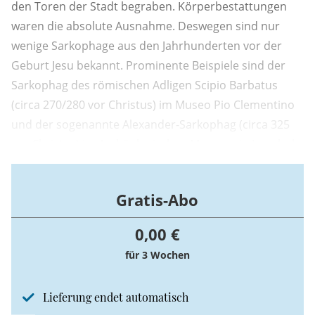
den Toren der Stadt begraben. Körperbestattungen
waren die absolute Ausnahme. Deswegen sind nur
wenige Sarkophage aus den Jahrhunderten vor der
Geburt Jesu bekannt. Prominente Beispiele sind der
Sarkophag des römischen Adligen Scipio Barbatus
(circa 270/280 vor Christus) im Museo Pio Clementino
und der sogenannte Alexander-Sarkophag (circa 325
vor Christus) im Archäologischen Museum in Istanbul.
Gratis-Abo
0,00 €
für 3 Wochen
Lieferung endet automatisch