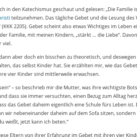
ich in den Katechismus geschaut und gelesen: „Die Familie i
risti
teilzunehmen. Das tägliche Gebet und die Lesung des
e“ (KKK 2205). Gebet scheint also etwas Wichtiges im Leben e
der Familie, mit meinen Kindern, „stärkt … die Liebe“. Davo
 viel.
 dann aber doch ein bisschen zu theoretisch, und deswegen
en, das selbst Kinder hat. Sie erzählten mir, wie das Gebet
hre vier Kinder sind mittlerweile erwachsen.
 sein“ – so beschrieb mir die Mutter, was ihre wichtigste Bo
und dass sie immer versuchten, einen Bezug zum Alltag herz
ss das Gebet daheim eigentlich eine Schule fürs Leben ist.
nn wir nebeneinander daheim auf dem Sofa sitzen, sondern 
du weißt, jetzt kann ich beten.“
ese Eltern von ihrer Erfahrung im Gebet mit ihren vier Kind