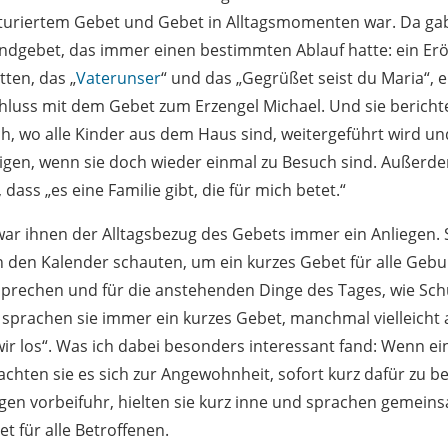
turiertem Gebet und Gebet in Alltagsmomenten war. Da gab
endgebet, das immer einen bestimmten Ablauf hatte: ein Er
tten, das „
Vaterunser
“ und das „Gegrüßet seist du Maria“, 
luss mit dem Gebet zum Erzengel Michael. Und sie berichte
ch, wo alle Kinder aus dem Haus sind, weitergeführt wird un
igen, wenn sie doch wieder einmal zu Besuch sind. Außerd
dass „es eine Familie gibt, die für mich betet.“
war ihnen der Alltagsbezug des Gebets immer ein Anliegen. 
in den Kalender schauten, um ein kurzes Gebet für alle Gebu
prechen und für die anstehenden Dinge des Tages, wie Sch
 sprachen sie immer ein kurzes Gebet, manchmal vielleicht a
r los“. Was ich dabei besonders interessant fand: Wenn ei
machten sie es sich zur Angewohnheit, sofort kurz dafür zu 
gen vorbeifuhr, hielten sie kurz inne und sprachen gemein
t für alle Betroffenen.