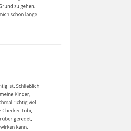
 Grund zu gehen.
e mich schon lange
g ist. Schließlich
 meine Kinder,
mal richtig viel
 Checker Tobi,
arüber geredet,
ewirken kann.