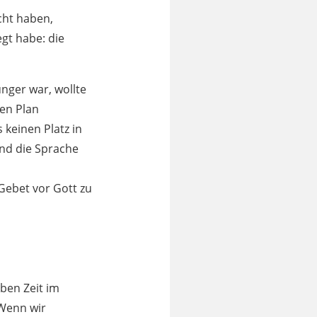
cht haben,
egt habe: die
ünger war, wollte
sen Plan
keinen Platz in
und die Sprache
Gebet vor Gott zu
lben Zeit im
„Wenn wir