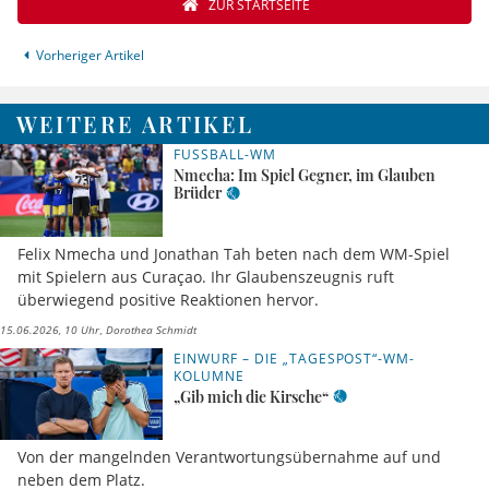
ZUR STARTSEITE
Vorheriger Artikel
WEITERE ARTIKEL
FUSSBALL-WM
Nmecha: Im Spiel Gegner, im Glauben
Brüder
Felix Nmecha und Jonathan Tah beten nach dem WM-Spiel
mit Spielern aus Curaçao. Ihr Glaubenszeugnis ruft
überwiegend positive Reaktionen hervor.
15.06.2026, 10 Uhr
Dorothea Schmidt
EINWURF – DIE „TAGESPOST“-WM-
KOLUMNE
„Gib mich die Kirsche“
Von der mangelnden Verantwortungsübernahme auf und
neben dem Platz.