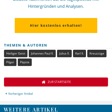
Hintergründen und Analysen.
Hier kostenlos erhalten!
THEMEN & AUTOREN
Heiliger Geist
Johannes Paul II.
Julius II.
Karl II.
Kreuzzüge
Pilger
Päpste
ZUR STARTSEITE
Vorheriger Artikel
WEITERE ARTIKEL