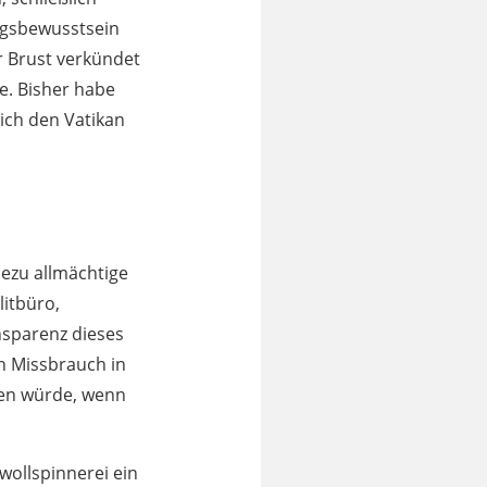
ungsbewusstsein
r Brust verkündet
e. Bisher habe
ich den Vatikan
ezu allmächtige
litbüro,
ansparenz dieses
en Missbrauch in
en würde, wenn
wollspinnerei ein