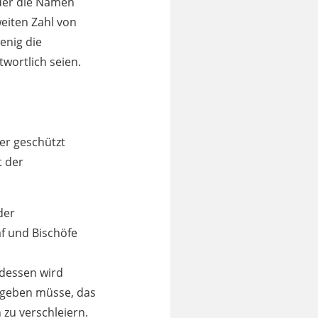
 der die Namen
weiten Zahl von
enig die
wortlich seien.
ter geschützt
t der
der
f und Bischöfe
tdessen wird
n geben müsse, das
 zu verschleiern.