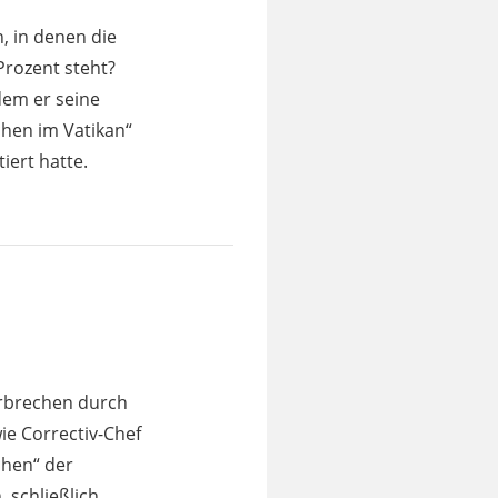
n, in denen die
Prozent steht?
dem er seine
hen im Vatikan“
iert hatte.
erbrechen durch
ie Correctiv-Chef
chen“ der
 schließlich