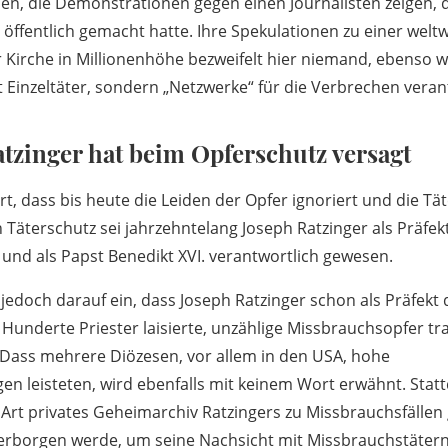
en, die Demonstrationen gegen einen Journalisten zeigen,
öffentlich gemacht hatte. Ihre Spekulationen zu einer welt
Kirche in Millionenhöhe bezweifelt hier niemand, ebenso w
 Einzeltäter, sondern „Netzwerke“ für die Verbrechen verant
tzinger hat beim Opferschutz versagt
rt, dass bis heute die Leiden der Opfer ignoriert und die Tä
 Täterschutz sei jahrzehntelang Joseph Ratzinger als Präfek
nd als Papst Benedikt XVI. verantwortlich gewesen.
jedoch darauf ein, dass Joseph Ratzinger schon als Präfekt 
underte Priester laisierte, unzählige Missbrauchsopfer tra
. Dass mehrere Diözesen, vor allem in den USA, hohe
n leisteten, wird ebenfalls mit keinem Wort erwähnt. Stat
ne Art privates Geheimarchiv Ratzingers zu Missbrauchsfälle
 verborgen werde, um seine Nachsicht mit Missbrauchstätern