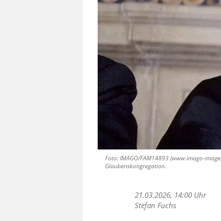
Foto: IMAGO/FAM14893 (www.imago-images.de)
Glaubenskongregation.
21.03.2026, 14:00 Uhr
Stefan Fuchs