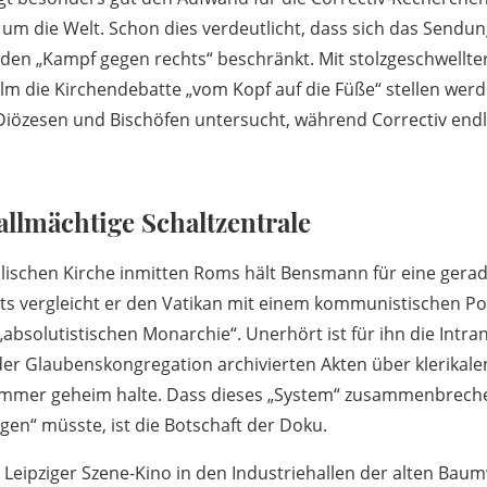
 um die Welt. Schon dies verdeutlicht, dass sich das Send
f den „Kampf gegen rechts“ beschränkt. Mit stolzgeschwellte
lm die Kirchendebatte „vom Kopf auf die Füße“ stellen werd
Diözesen und Bischöfen untersucht, während Correctiv endl
 allmächtige Schaltzentrale
lischen Kirche inmitten Roms hält Bensmann für eine gerad
eits vergleicht er den Vatikan mit einem kommunistischen Po
„absolutistischen Monarchie“. Unerhört ist für ihn die Intr
 der Glaubenskongregation archivierten Akten über klerikal
immer geheim halte. Dass dieses „System“ zusammenbrech
legen“ müsste, ist die Botschaft der Doku.
eipziger Szene-Kino in den Industriehallen der alten Baum