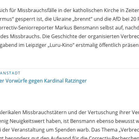
 sich für Missbrauchsfälle in der katholischen Kirche in Zeite
mus“ gesperrt ist, die Ukraine „brennt“ und die AfD bei 20 
Correctiv-Seniorreporter Markus Bensmann selbst auf, nach
des Missbrauchs. Die Geschichte der organisierten Verbrec
abend im Leipziger „Luru-Kino“ erstmalig öffentlich präsent
KANSTADT
r Vorwürfe gegen Kardinal Ratzinger
klerikalen Missbrauchstätern und der Vertuschung ihrer V
enig Neuigkeitswert haben, ist Bensmann ebenso bewusst w
ei der Veranstaltung um Spenden warb. Das Thema „Verbre
igt besonders gut den Aufwand für die Correctiv-Recherchen,