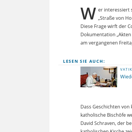
W
er interessiert
„Straße von Hor
Diese Frage wirft der 
Dokumentation „Akten 
am vergangenen Freitag
LESEN SIE AUCH:
VATI
Wiede
Dass Geschichten von 
katholische Bischöfe w
David Schraven, der b
katholischen Kirche ze