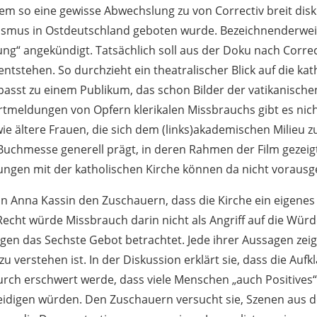
em so eine gewisse Abwechslung zu von Correctiv breit dis
smus in Ostdeutschland geboten wurde. Bezeichnenderwei
ung“ angekündigt. Tatsächlich soll aus der Doku nach Corre
ntstehen. So durchzieht ein theatralischer Blick auf die kat
passt zu einem Publikum, das schon Bilder der vatikanisch
tmeldungen von Opfern klerikalen Missbrauchs gibt es nicht
ie ältere Frauen, die sich dem (links)akademischen Milieu 
 Buchmesse generell prägt, in deren Rahmen der Film gezeig
ungen mit der katholischen Kirche können da nicht voraus
rin Anna Kassin den Zuschauern, dass die Kirche ein eigene
echt würde Missbrauch darin nicht als Angriff auf die Würd
gen das Sechste Gebot betrachtet. Jede ihrer Aussagen zeig
zu verstehen ist. In der Diskussion erklärt sie, dass die Auf
ch erschwert werde, dass viele Menschen „auch Positives“
eidigen würden. Den Zuschauern versucht sie, Szenen aus 