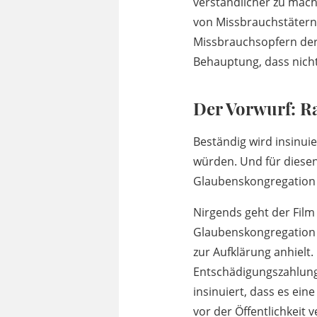
verständlicher zu mach
von Missbrauchstätern 
Missbrauchsopfern der 
Behauptung, dass nicht
Der Vorwurf: Ra
Beständig wird insinuie
würden. Und für diesen
Glaubenskongregation u
Nirgends geht der Film 
Glaubenskongregation H
zur Aufklärung anhielt
Entschädigungszahlunge
insinuiert, dass es ei
vor der Öffentlichkeit