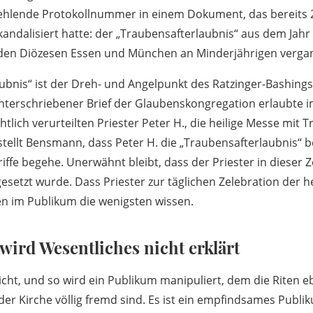
 fehlende Protokollnummer in einem Dokument, das bereits 
andalisiert hatte: der „Traubensafterlaubnis“ aus dem Jahr
in den Diözesen Essen und München an Minderjährigen verga
ubnis“ ist der Dreh- und Angelpunkt des Ratzinger-Bashings 
nterschriebener Brief der Glaubenskongregation erlaubte 
htlich verurteilten Priester Peter H., die heilige Messe mit 
rstellt Bensmann, dass Peter H. die „Traubensafterlaubnis“ 
ffe begehe. Unerwähnt bleibt, dass der Priester in dieser Ze
esetzt wurde. Dass Priester zur täglichen Zelebration der h
ten im Publikum die wenigsten wissen.
ird Wesentliches nicht erklärt
icht, und so wird ein Publikum manipuliert, dem die Riten e
er Kirche völlig fremd sind. Es ist ein empfindsames Publik