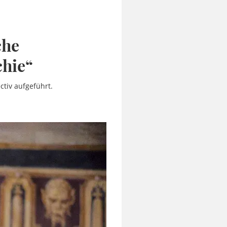
che
chie“
ctiv aufgeführt.