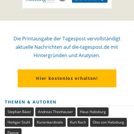
Die Printausgabe der Tagespost vervollständigt
aktuelle Nachrichten auf die-tagespost.de mit
Hintergründen und Analysen.
Hier kostenlos erhalten!
THEMEN & AUTOREN
Stephan Baier
Andreas Thonhauser
Haus Habsburg
Heiliger Stuhl
Kurienkardinäle
Kurt Koch
Otto von Habsburg
Päpste