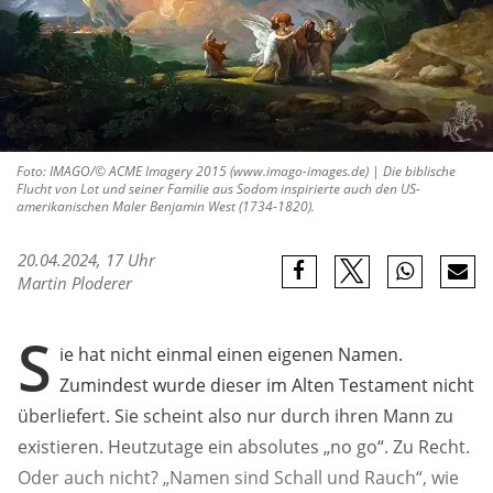
Foto: IMAGO/© ACME Imagery 2015 (www.imago-images.de) | Die biblische
Flucht von Lot und seiner Familie aus Sodom inspirierte auch den US-
amerikanischen Maler Benjamin West (1734-1820).
20.04.2024, 17 Uhr
Martin Ploderer
S
ie hat nicht einmal einen eigenen Namen.
Zumindest wurde dieser im Alten Testament nicht
überliefert. Sie scheint also nur durch ihren Mann zu
existieren. Heutzutage ein absolutes „no go“. Zu Recht.
Oder auch nicht? „Namen sind Schall und Rauch“, wie