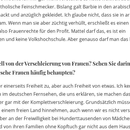
atholische Feinschmecker. Bislang galt Barbie in den arabis
ackt und anzüglich gekleidet. Ich glaube nicht, dass sie in a
m. Wenn man sie aber züchtig verhüllt, erschließt es einen
lso Frauenrechte für den Profit. Mattel darf das, es ist ein
n und keine Volkshochschule. Aber genauso darf man das k
ell von der Verschleierung von Frauen? Sehen Sie dari
ische Frauen häufig behaupten?
 einerseits Freiheit zu, aber auch Freiheit von etwas. Ich k
im deutschen Fernsehen, die uns erklären, sie machen das f
r gar mit der Komplettverschleierung. Grundsätzlich müsse
 einem freien Land hinnehmen, auch wenn wir es nicht ver
aber an der Freiwilligkeit bei Hunderttausenden von Mädchen
d von ihren Familien ohne Kopftuch gar nicht aus dem Hau