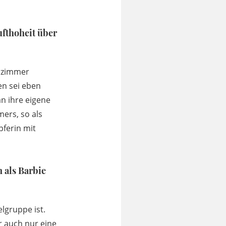
ufthoheit über
erzimmer
en sei eben
an ihre eigene
mers, so als
ferin mit
n als Barbie
lgruppe ist.
r auch nur eine