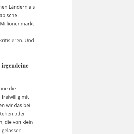
chen Ländern als
rabische
 Millionenmarkt
ritisieren. Und
n irgendeine
enne die
reiwillig mit
n wir das bei
stehen oder
, die von klein
s gelassen