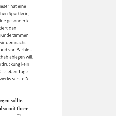
ieser hat eine
hen Sportlerin,
eine gesonderte
iert den
e Kinderzimmer
 wir demnächst
und von Barbie –
hab ablegen will.
erdrückung kein
für sieben Tage
zwerks verstoße.
gen sollte,
lso mit Ihrer