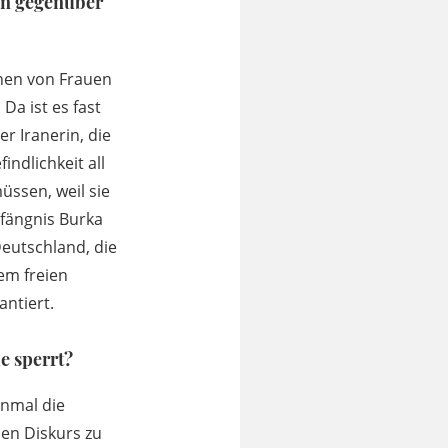
ten gegenüber
onen von Frauen
Da ist es fast
er Iranerin, die
indlichkeit all
üssen, weil sie
efängnis Burka
Deutschland, die
em freien
ntiert.
e sperrt?
inmal die
nen Diskurs zu