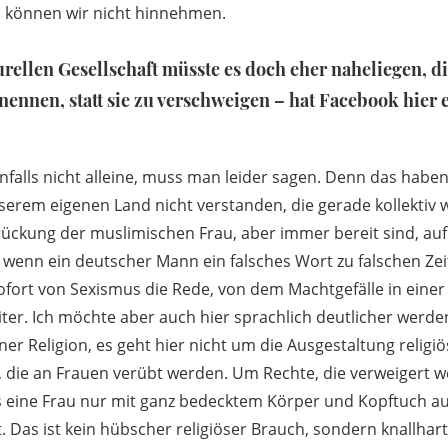
 können wir nicht hinnehmen.
urellen Gesellschaft müsste es doch eher naheliegen, d
ennen, statt sie zu verschweigen – hat Facebook hier 
falls nicht alleine, muss man leider sagen. Denn das haben
erem eigenen Land nicht verstanden, die gerade kollektiv
ückung der muslimischen Frau, aber immer bereit sind, auf
 wenn ein deutscher Mann ein falsches Wort zu falschen Zeit
sofort von Sexismus die Rede, von dem Machtgefälle in einer
iter. Ich möchte aber auch hier sprachlich deutlicher werde
er Religion, es geht hier nicht um die Ausgestaltung religiö
 die an Frauen verübt werden. Um Rechte, die verweigert we
ss eine Frau nur mit ganz bedecktem Körper und Kopftuch auf
t. Das ist kein hübscher religiöser Brauch, sondern knallha