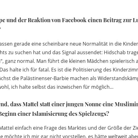
pe und der Reaktion von Facebook einen Beitrag zur L
?
ir lassen gerade eine scheinbare neue Normalität in die Kind
ichts zu suchen hat und das Signal aussendet: Hidschab trag
h“, ganz normal. Man führt die kleinen Mädchen spielerisch 
s halte ich für fatal. Es ist die Politisierung des Kinderzim
ächst die Palästinenser-Barbie machen als Widerstandskämp
ohl, ich halte selbst das inzwischen für möglich…
end, dass Mattel statt einer jungen Nonne eine Muslimi
 Beginn einer Islamisierung des Spielzeugs?
 Mattel einfach eine Frage des Marktes und der Größe der Zie
e möchte ich mir gar nicht vorstellen, es hätte weltweit abe