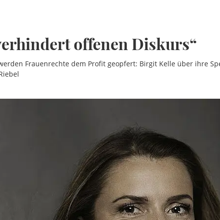
erhindert offenen Diskurs“
 werden Frauenrechte dem Profit geopfert: Birgit Kelle über ihre S
Riebel