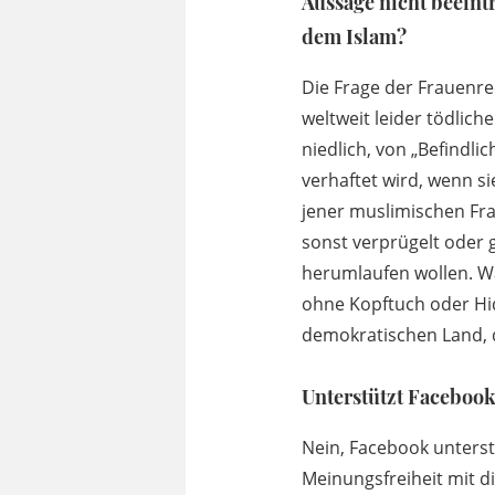
Aussage nicht beeint
dem Islam?
Die Frage der Frauenrec
weltweit leider tödlich
niedlich, von „Befindlic
verhaftet wird, wenn sie
jener muslimischen Fra
sonst verprügelt oder 
herumlaufen wollen. Wa
ohne Kopftuch oder Hid
demokratischen Land, d
Unterstützt Facebook
Nein, Facebook unterst
Meinungsfreiheit mit d