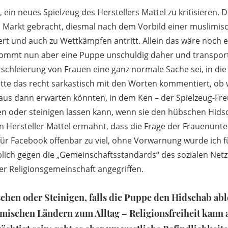
, ein neues Spielzeug des Herstellers Mattel zu kritisieren. D
 Markt gebracht, diesmal nach dem Vorbild einer muslimisc
iert und auch zu Wettkämpfen antritt. Allein das wäre noch 
 kommt nun aber eine Puppe unschuldig daher und transport
schleierung von Frauen eine ganz normale Sache sei, in di
atte das recht sarkastisch mit den Worten kommentiert, ob
aus dann erwarten könnten, in dem Ken – der Spielzeug-Fre
n oder steinigen lassen kann, wenn sie den hübschen Hidsc
 Hersteller Mattel ermahnt, dass die Frage der Frauenunt
 für Facebook offenbar zu viel, ohne Vorwarnung wurde ich 
eblich gegen die „Gemeinschaftsstandards“ des sozialen Net
r Religionsgemeinschaft angegriffen.
chen oder Steinigen, falls die Puppe den Hidschab able
amischen Ländern zum Alltag – Religionsfreiheit kann a