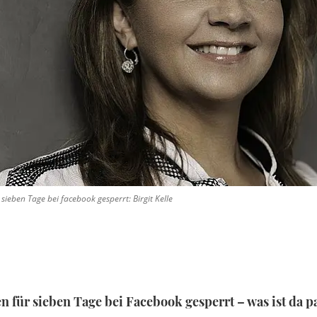
ieben Tage bei facebook gesperrt: Birgit Kelle
n f
ür sieben Tage bei Facebook gesperrt
– was ist da p