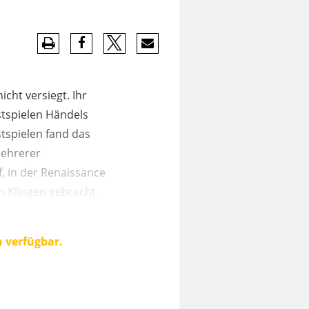
cht versiegt. Ihr
tspielen Händels
stspielen fand das
mehrerer
, in der Renaissance
m Klingen gebracht.
n verfügbar.