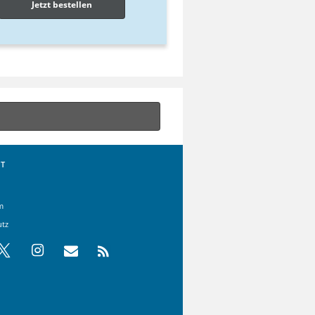
Jetzt bestellen
T
m
utz