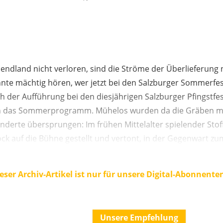
bendland nicht verloren, sind die Ströme der Überlieferung ni
te mächtig hören, wer jetzt bei den Salzburger Sommerfes
h der Aufführung bei den diesjährigen Salzburger Pfingstfe
 in das Sommerprogramm. Mühelos wurden da die Gräben 
derte übersprungen: Im frühen Mittelalter spielender Stoff
ck auf die Bühne gestellt und vertont, in der Gegenwart zu
eser Archiv-Artikel ist nur für unsere Digital-Abonnente
Unsere Empfehlung