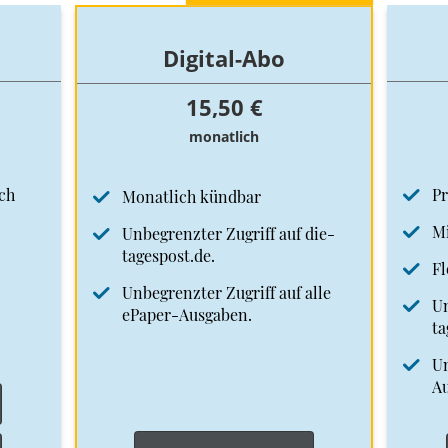
Digital-Abo
15,50 €
monatlich
ch
Pr
Monatlich kündbar
Mi
Unbegrenzter Zugriff auf die-
tagespost.de.
Fl
Unbegrenzter Zugriff auf alle
Un
ePaper-Ausgaben.
ta
Un
A