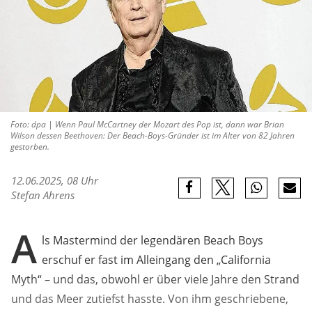
Foto: dpa | Wenn Paul McCartney der Mozart des Pop ist, dann war Brian
Wilson dessen Beethoven: Der Beach-Boys-Gründer ist im Alter von 82 Jahren
gestorben.
12.06.2025, 08 Uhr
Stefan Ahrens
A
ls Mastermind der legendären Beach Boys
erschuf er fast im Alleingang den „California
Myth“ – und das, obwohl er über viele Jahre den Strand
und das Meer zutiefst hasste. Von ihm geschriebene,