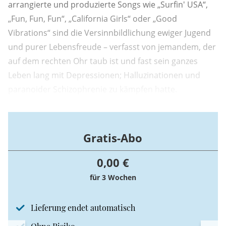
arrangierte und produzierte Songs wie „Surfin' USA“,
„Fun, Fun, Fun“, „California Girls“ oder „Good
Vibrations“ sind die Versinnbildlichung ewiger Jugend
und purer Lebensfreude – verfasst von jemandem, der
auf dem rechten Ohr taub ist und fast sein ganzes
Leben lang mit Depressionen; Halluzinationen und
paranoider Schizophrenie zu kämpfen hatte.
Gratis-Abo
0,00 €
für 3 Wochen
Lieferung endet automatisch