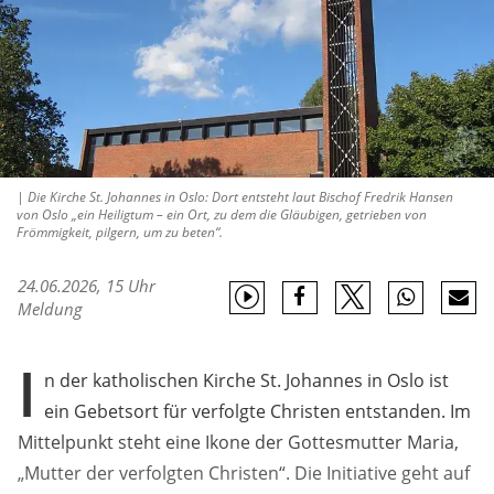
| Die Kirche St. Johannes in Oslo: Dort entsteht laut Bischof Fredrik Hansen
von Oslo „ein Heiligtum – ein Ort, zu dem die Gläubigen, getrieben von
Frömmigkeit, pilgern, um zu beten“.
24.06.2026, 15 Uhr
Meldung
I
n der katholischen Kirche St. Johannes in Oslo ist
ein Gebetsort für verfolgte Christen entstanden. Im
Mittelpunkt steht eine Ikone der Gottesmutter Maria,
„Mutter der verfolgten Christen“. Die Initiative geht auf