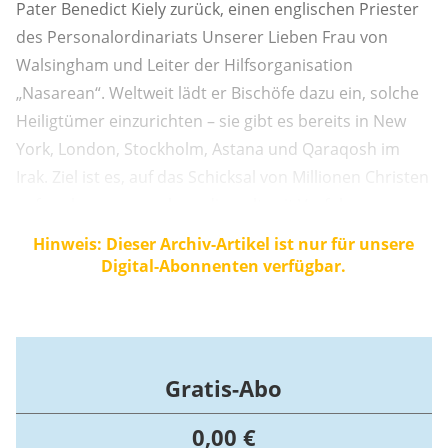
Pater Benedict Kiely zurück, einen englischen Priester
des Personalordinariats Unserer Lieben Frau von
Walsingham und Leiter der Hilfsorganisation
„Nasarean“. Weltweit lädt er Bischöfe dazu ein, solche
Heiligtümer einzurichten – sie gibt es bereits in New
York, London, Stockholm, Astana und Qaraqosh im
Irak. Ziel ist es, auf das Schicksal von Millionen Christen
aufmerksam zu machen, die weltweit Verfolgung,
Diskriminierung oder Gewalt ausgesetzt sind.
Hinweis: Dieser Archiv-Artikel ist nur für unsere
Digital-Abonnenten verfügbar.
Gratis-Abo
0,00 €