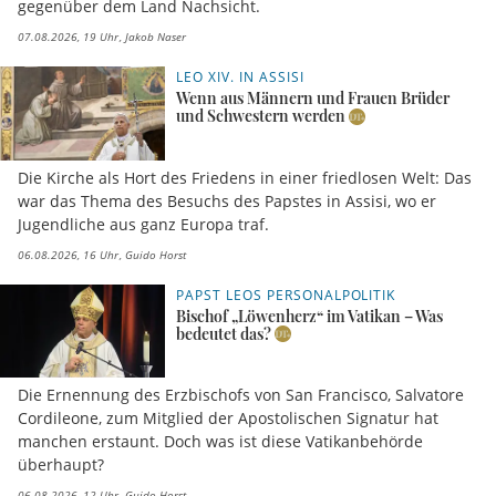
gegenüber dem Land Nachsicht.
07.08.2026, 19 Uhr
Jakob Naser
LEO XIV. IN ASSISI
Wenn aus Männern und Frauen Brüder
und Schwestern werden
Die Kirche als Hort des Friedens in einer friedlosen Welt: Das
war das Thema des Besuchs des Papstes in Assisi, wo er
Jugendliche aus ganz Europa traf.
06.08.2026, 16 Uhr
Guido Horst
PAPST LEOS PERSONALPOLITIK
Bischof „Löwenherz“ im Vatikan – Was
bedeutet das?
Die Ernennung des Erzbischofs von San Francisco, Salvatore
Cordileone, zum Mitglied der Apostolischen Signatur hat
manchen erstaunt. Doch was ist diese Vatikanbehörde
überhaupt?
06.08.2026, 12 Uhr
Guido Horst